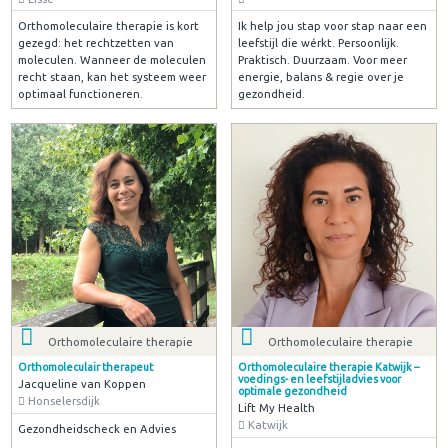
Orthomoleculaire therapie is kort
Ik help jou stap voor stap naar een
gezegd: het rechtzetten van
leefstijl die wérkt. Persoonlijk.
moleculen. Wanneer de moleculen
Praktisch. Duurzaam. Voor meer
recht staan, kan het systeem weer
energie, balans & regie over je
optimaal functioneren.
gezondheid.
Orthomoleculaire therapie
Orthomoleculaire therapie
Orthomoleculair therapeut
Orthomoleculaire therapie Katwijk –
voedings- en leefstijladvies voor
Jacqueline van Koppen
optimale gezondheid
Honselersdijk
Lift My Health
Katwijk
Gezondheidscheck en Advies