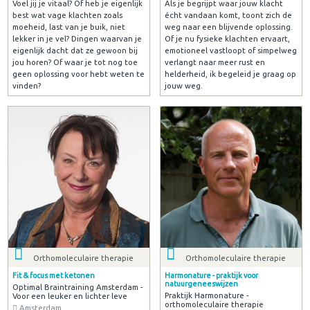
Voel jij je vitaal? Of heb je eigenlijk
Als je begrijpt waar jouw klacht
best wat vage klachten zoals
écht vandaan komt, toont zich de
moeheid, last van je buik, niet
weg naar een blijvende oplossing.
lekker in je vel? Dingen waarvan je
Of je nu fysieke klachten ervaart,
eigenlijk dacht dat ze gewoon bij
emotioneel vastloopt of simpelweg
jou horen? Of waar je tot nog toe
verlangt naar meer rust en
geen oplossing voor hebt weten te
helderheid, ik begeleid je graag op
vinden?
jouw weg.
Orthomoleculaire therapie
Orthomoleculaire therapie
Fit & focus met ketonen
Harmonature - praktijk voor
natuurgeneeswijzen
Optimal Braintraining Amsterdam -
Praktijk Harmonature -
Voor een leuker en lichter leve
orthomoleculaire therapie
Amsterdam