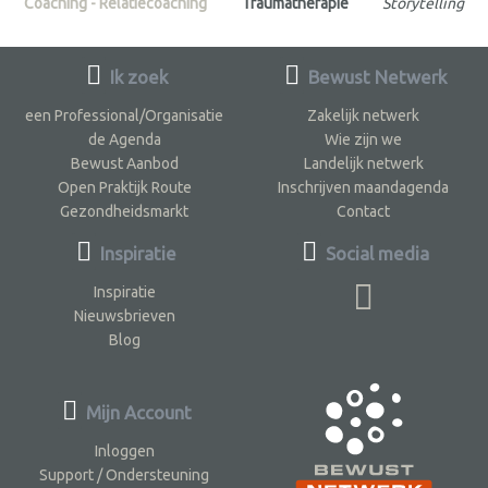
Coaching - Relatiecoaching
Traumatherapie
Storytelling
Ik zoek
Bewust Netwerk
een Professional/Organisatie
Zakelijk netwerk
de Agenda
Wie zijn we
Bewust Aanbod
Landelijk netwerk
Open Praktijk Route
Inschrijven maandagenda
Gezondheidsmarkt
Contact
Inspiratie
Social media
Inspiratie
Nieuwsbrieven
Blog
Mijn Account
Inloggen
Support / Ondersteuning