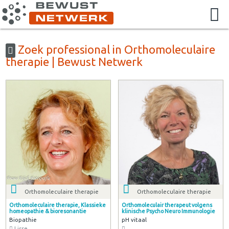
Zoek professional in Orthomoleculaire
therapie | Bewust Netwerk
Orthomoleculaire therapie
Orthomoleculaire therapie
Orthomoleculaire therapie, Klassieke
Orthomoleculair therapeut volgens
homeopathie & bioresonantie
klinische Psycho Neuro Immunologie
Biopathie
pH vitaal
Lisse