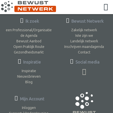
Ik zoek
Bewust Netwerk
een Professional/Organisatie
Zakelijk netwerk
de Agenda
Wie zijn we
Bewust Aanbod
Landelijk netwerk
Open Praktijk Route
Inschrijven maandagenda
Gezondheidsmarkt
Contact
Inspiratie
Social media
Inspiratie
Nieuwsbrieven
Blog
Mijn Account
Inloggen