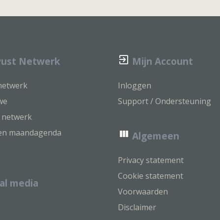
ust Netwerk
Mijn Account
 netwerk
Inloggen
we
Support / Ondersteuning
k netwerk
ven maandagenda
Algemeen
Privacy statement
Cookie statement
al media
Voorwaarden
Disclaimer