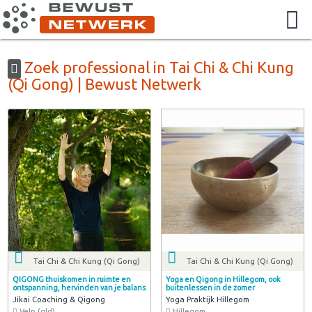
Zoek professional in Tai Chi & Chi Kung
(Qi Gong) | Bewust Netwerk
Tai Chi & Chi Kung (Qi Gong)
Tai Chi & Chi Kung (Qi Gong)
QIGONG thuiskomen in ruimte en
Yoga en Qigong in Hillegom, ook
ontspanning, hervinden van je balans
buitenlessen in de zomer
Jikai Coaching & Qigong
Yoga Praktijk Hillegom
Velp (gld)
Hillegom