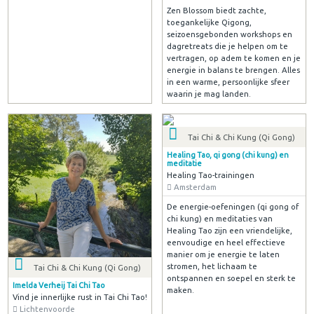
Zen Blossom biedt zachte,
toegankelijke Qigong,
seizoensgebonden workshops en
dagretreats die je helpen om te
vertragen, op adem te komen en je
energie in balans te brengen. Alles
in een warme, persoonlijke sfeer
waarin je mag landen.
Tai Chi & Chi Kung (Qi Gong)
Healing Tao, qi gong (chi kung) en
meditatie
Healing Tao-trainingen
Amsterdam
De energie-oefeningen (qi gong of
chi kung) en meditaties van
Healing Tao zijn een vriendelijke,
eenvoudige en heel effectieve
manier om je energie te laten
stromen, het lichaam te
Tai Chi & Chi Kung (Qi Gong)
ontspannen en soepel en sterk te
Imelda Verheij Tai Chi Tao
maken.
Vind je innerlijke rust in Tai Chi Tao!
Lichtenvoorde