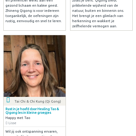
en preventief werkt aan een
zoals je bent. Qigong biedt
gezond lichaam en kalme geest.
prikkelende wijsheid van de
Zhineng Qigong is voor iedereen
natuur, buiten en binnenin ons.
toegankelijk, de oefeningen zijn
Het brengt je een glimlach van
rustig, eenvoudig en snel te leren.
herkenning en wakkert je
zelfhelende vermogen aan.
Tai Chi & Chi Kung (Qi Gong)
Rust in je hoofd door Healing Tao &
Qigong les in kleine groepjes
Happy met Tao
Lisse
Wil jij ook ontspanning ervaren,