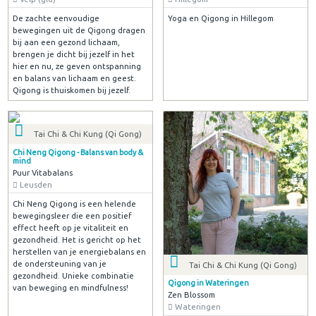
De zachte eenvoudige
Yoga en Qigong in Hillegom
bewegingen uit de Qigong dragen
bij aan een gezond lichaam,
brengen je dicht bij jezelf in het
hier en nu, ze geven ontspanning
en balans van lichaam en geest.
Qigong is thuiskomen bij jezelf.
Tai Chi & Chi Kung (Qi Gong)
Chi Neng Qigong - Balans van body &
mind
Puur Vitabalans
Leusden
Chi Neng Qigong is een helende
bewegingsleer die een positief
effect heeft op je vitaliteit en
gezondheid. Het is gericht op het
herstellen van je energiebalans en
de ondersteuning van je
Tai Chi & Chi Kung (Qi Gong)
gezondheid. Unieke combinatie
Qigong in Wateringen
van beweging en mindfulness!
Zen Blossom
Wateringen