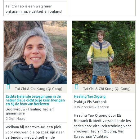
Tai Chi Tao is een weg naar
ontspanning, vitaliteit en balans!
Tai Chi & Chi Kung (Qi Gong)
Tai Chi & Chi Kung (Qi Gong)
Zachte helende bewegingen in de
Healing Tao Qigong
natuur die je dicht bij je kern brengen
Praktijk Els Burbank
en bij de bron van het leven
Winterswijk Kotten
Boomvrouw - Healing Tao en
sjamanisme
Healing Tao Qigong door Els
Den Haag
Burbank Ik biedt verschillende les-
series aan: Vitaliteitstraining voor
Welkom bij Boomvrouw, een plek
vrouwen, Tao Yin Qigong, Van
voor vrouwen die op zoek zijn naar
Stress naar Vitaliteit
verbinding met zichzelf en de