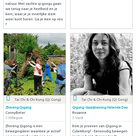
natuur. Met zachte qi-gongs gaan
we terug naar je heelheid en je
kern, waar je je innerlijke stem
weer kunt horen. Ga je mee op reis
?
Tai Chi & Chi Kung (Qi Gong)
Tai Chi & Chi Kung (Qi Gong)
Zhineng Qigong
Qigong - basistraining Helende Dao
ConnyBeter
Rosanne
Hillegom
Varik
Zhineng Qigong is een
Kom je proeven van Qigong in
bewegingsleer waarmee je actief
Culemborg? - Eenvoudig bewegen