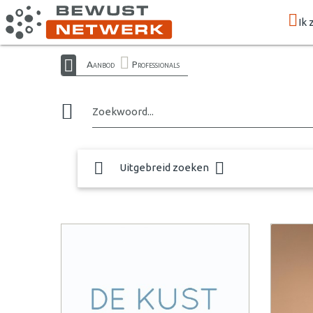
Ik 
Aanbod
Professionals
Zoekwoord...
Uitgebreid zoeken