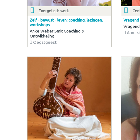
Energetisch werk
Cen
Zelf - bewust - leven: coaching, lezingen,
Vragend 
workshops
Vragend
Anke Weber Smit Coaching &
Amersf
Ontwikkeling
Oegstgeest