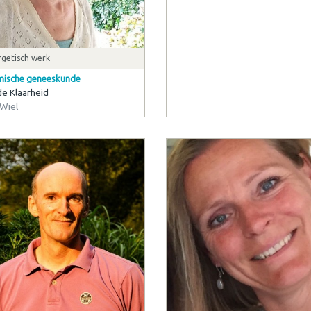
getisch werk
mische geneeskunde
de Klaarheid
Wiel