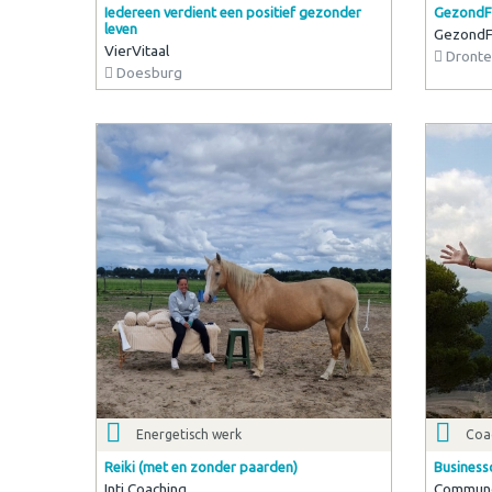
Iedereen verdient een positief gezonder
GezondF
leven
GezondF
VierVitaal
Dronte
Doesburg
Energetisch werk
Coac
Reiki (met en zonder paarden)
Business