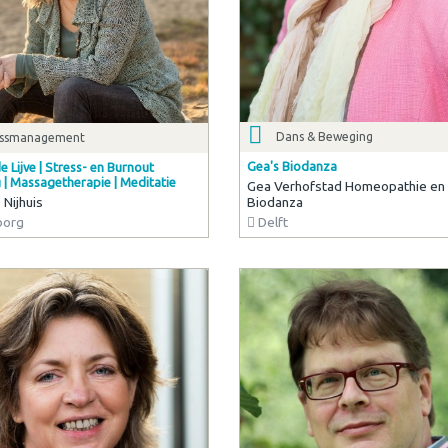
Dans & Beweging
essmanagement
Gea's Biodanza
e Lijve | Stress- en Burnout
 | Massagetherapie | Meditatie
Gea Verhofstad Homeopathie en
 Nijhuis
Biodanza
borg
Delft