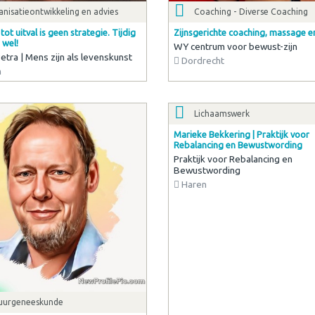
nisatieontwikkeling en advies
Coaching - Diverse Coaching
ot uitval is geen strategie. Tijdig
Zijnsgerichte coaching, massage en
 wel!
WY centrum voor bewust-zijn
etra | Mens zijn als levenskunst
Dordrecht
n
uurgeneeskunde
Lichaamswerk