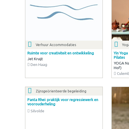
Verhuur Accommodaties
Yog
Ruimte voor creativiteit en ontwikkeling
Yin Yoga 
Pilates
Jet Kruijt
YOGA Nan
Den Haag
Hof)
Culem
Zijnsgeörienteerde begeleiding
Panta Rhei: praktijk voor regressiewerk en
voorouderheling
Silvolde