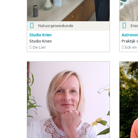
Natuurgeneeskunde
Ener
Studio Krien
Astrono
Studio Krien
Praktijk 
De Lier
Eck en 