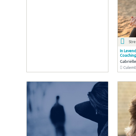
Str
In Levend
Coaching
Gabriëlle
Culem