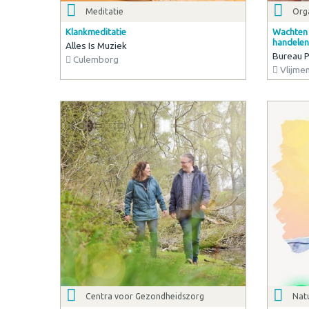
Meditatie
Orga
Klankmeditatie
Wachten t
handelen
Alles Is Muziek
Bureau P
Culemborg
Vlijme
Centra voor Gezondheidszorg
Nat