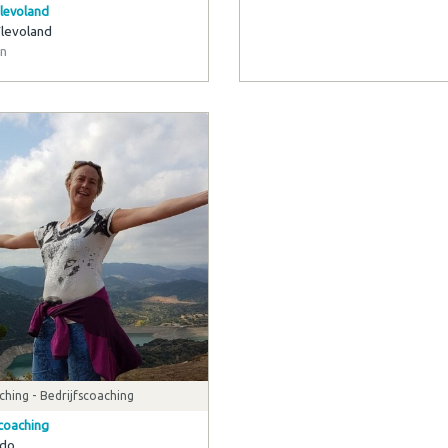
levoland
Marieke Bekkering | Praktijk voor
Rebalancing en Bewustwording
levoland
Praktijk voor Rebalancing en
n
Bewustwording
Haren
hing - Bedrijfscoaching
coaching