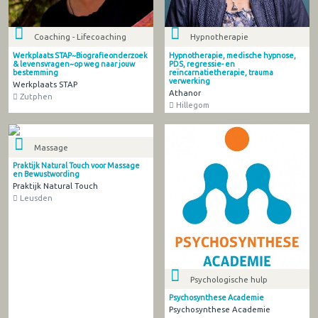
Coaching - Lifecoaching
Hypnotherapie
Werkplaats STAP~Biografieonderzoek
Hypnotherapie, medische hypnose,
& levensvragen~op weg naar jouw
PDS, regressie- en
bestemming
reïncarnatietherapie, trauma
verwerking
Werkplaats STAP
Athanor
Zutphen
Hillegom
Massage
Praktijk Natural Touch voor Massage
en Bewustwording
Praktijk Natural Touch
Leusden
Psychologische hulp
Psychosynthese Academie
Psychosynthese Academie