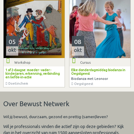
05
08
okt
okt
Workshop
Cursus
1 of 2-daagse: moeder - vader -
Elke donderdagmiddag biodanza in
kinderjaren; erkenning, verbinding
Oegstgeest
en liefde-in-actie
Biodanza met Leonoor
Doetinchem
Oegstgeest
Over Bewust Netwerk
Wil jij bewust, duurzaam, gezond en prettig (samen)leven?
Wil je professionals vinden die actief zijn op deze gebieden? Kijk
dan in het overzicht van ruim 1500 aangesloten professionals.