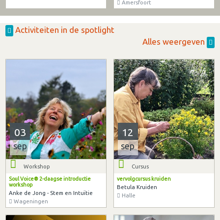
Amersfoort
Activiteiten in de spotlight
Alles weergeven
03
12
sep
sep
Workshop
Cursus
Soul Voice® 2-daagse introductie
vervolgcursus kruiden
workshop
Betula Kruiden
Anke de Jong - Stem en Intuïtie
Halle
Wageningen