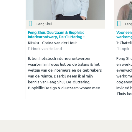
Feng Shui
Feng
Feng Shui, Duurzaam & Biophillic
Voor een
Interieurontwerp, De-Cluttering -
werkomg
Kitaku - Corina van der Hout
't Chatel
Hoek van Holland
Lopik
Ik ben holistisch interieurontwerper
Feng Shu
waarbij mijn focus ligt op de balans & het
en werko
welzijn van de interieurs en de gebruikers
evenwich
van de ruimte. Daarbij neem ik al mijn
werkt me
kennis van Feng Shui, De-cluttering,
opgenom
Biophillic Design & duurzaam wonen mee.
invloed i
Thuis kom