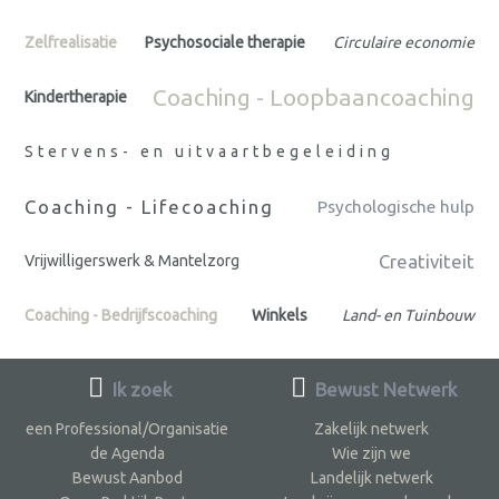
Zelfrealisatie
Psychosociale therapie
Circulaire economie
Coaching - Loopbaancoaching
Kindertherapie
Stervens- en uitvaartbegeleiding
Coaching - Lifecoaching
Psychologische hulp
Creativiteit
Vrijwilligerswerk & Mantelzorg
Coaching - Bedrijfscoaching
Winkels
Land- en Tuinbouw
Ik zoek
Bewust Netwerk
een Professional/Organisatie
Zakelijk netwerk
de Agenda
Wie zijn we
Bewust Aanbod
Landelijk netwerk