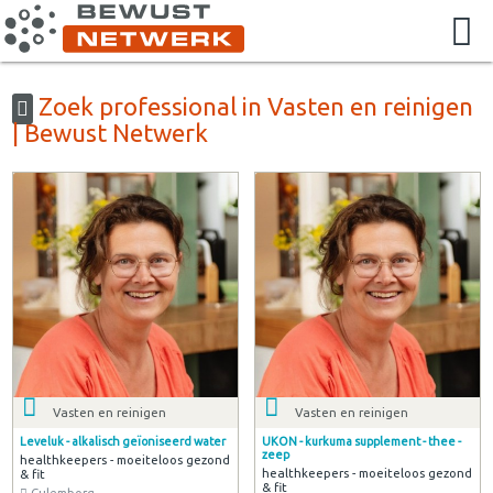
Zoek professional in Vasten en reinigen
| Bewust Netwerk
Vasten en reinigen
Vasten en reinigen
Leveluk - alkalisch geïoniseerd water
UKON - kurkuma supplement - thee -
zeep
healthkeepers - moeiteloos gezond
healthkeepers - moeiteloos gezond
& fit
& fit
Culemborg