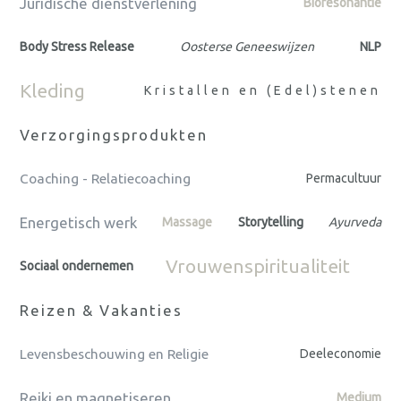
Juridische dienstverlening
Bioresonantie
Body Stress Release
Oosterse Geneeswijzen
NLP
Kleding
Kristallen en (Edel)stenen
Verzorgingsprodukten
Coaching - Relatiecoaching
Permacultuur
Energetisch werk
Massage
Storytelling
Ayurveda
Vrouwenspiritualiteit
Sociaal ondernemen
Reizen & Vakanties
Levensbeschouwing en Religie
Deeleconomie
Reiki en magnetiseren
Medium