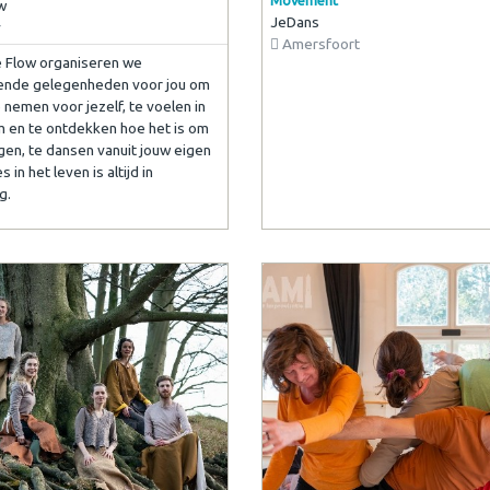
w
JeDans
r
Amersfoort
 Flow organiseren we
lende gelegenheden voor jou om
e nemen voor jezelf, te voelen in
am en te ontdekken hoe het is om
en, te dansen vanuit jouw eigen
s in het leven is altijd in
g.