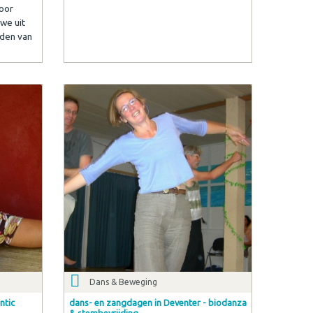
oor
 we uit
dden van
Dans & Beweging
ntic
dans- en zangdagen in Deventer - biodanza
& stembevrijding