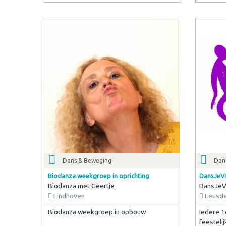
Dans & Beweging
Dan
Biodanza weekgroep in oprichting
DansJeVr
Biodanza met Geertje
DansJeVr
Eindhoven
Leusd
Biodanza weekgroep in opbouw
Iedere 1
feesteli