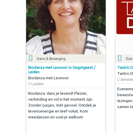
Dans & Beweging
Dan
Biodanza met Leonoor in Oegstgeest /
Tantric 
Leiden
Tantric 
Biodanza met Leonoor
Amste
Leiden
Evenemen
Biodanza: dans je levend! Plezier,
bewustwo
verbinding en vol in het moment zijn.
lezingen
Zonder pasjes, mét gevoel. Ontdek je
samen te
levensenergie en leef voluit. Kom
meedansen en voel je welkom!