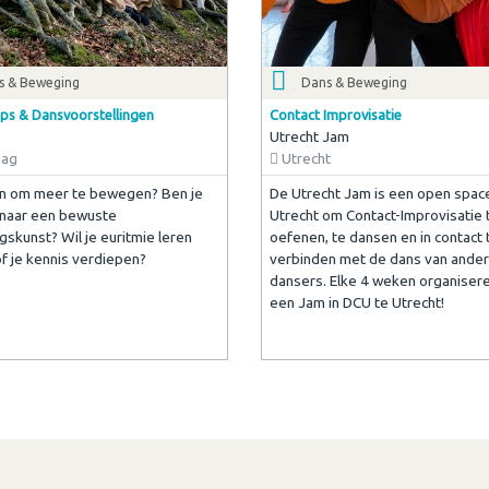
s & Beweging
Dans & Beweging
s & Dansvoorstellingen
Contact Improvisatie
Utrecht Jam
aag
Utrecht
in om meer te bewegen? Ben je
De Utrecht Jam is een open space
 naar een bewuste
Utrecht om Contact-Improvisatie 
skunst? Wil je euritmie leren
oefenen, te dansen en in contact 
f je kennis verdiepen?
verbinden met de dans van ande
dansers. Elke 4 weken organisere
een Jam in DCU te Utrecht!