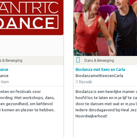
s & Beweging
Dans & Beweging
Dance
Biodanza met Kees en Carla
Dance
BiodanzametKeesenCarla
rdam
Rijswijk
ten en festivals voor
Biodanza is een heerlijke manier 
rding. Met workshops, dans,
hoofd los te laten en in je lijf te 
 en gezondheid, om liefdevol
door te dansen met wat er in jou l
 komen en plezier te hebben..
Iedere dinsdagavond bij Heal Jeze
Noordwijkerhout!