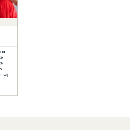
 in
te
te
rs
n wij