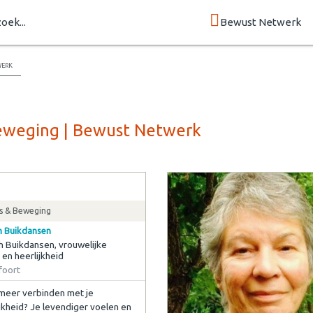
zoek...
Bewust Netwerk
werk
Beweging | Bewust Netwerk
s & Beweging
ch Buikdansen
ch Buikdansen, vrouwelijke
 en heerlijkheid
oort
e meer verbinden met je
jkheid? Je levendiger voelen en