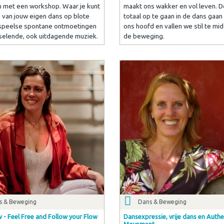
 met een workshop. Waar je kunt
maakt ons wakker en vol leven. D
 van jouw eigen dans op blote
totaal op te gaan in de dans gaan
speelse spontane ontmoetingen
ons hoofd en vallen we stil te mi
selende, ook uitdagende muziek.
de beweging.
s & Beweging
Dans & Beweging
 - Feel Free and Follow your Flow
Dansexpressie, vrije dans en Authe
Movement