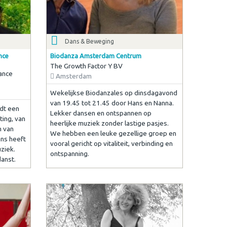
Dans & Beweging
nce
Biodanza Amsterdam Centrum
The Growth Factor Y BV
ance
Amsterdam
Wekelijkse Biodanzales op dinsdagavond
van 19.45 tot 21.45 door Hans en Nanna.
edt een
Lekker dansen en ontspannen op
ting, van
heerlijke muziek zonder lastige pasjes.
m van
We hebben een leuke gezellige groep en
ans heeft
vooral gericht op vitaliteit, verbinding en
uziek.
ontspanning.
danst.