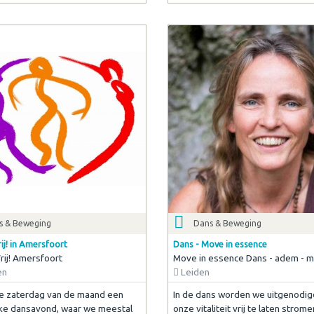
s & Beweging
Dans & Beweging
ij! in Amersfoort
Dans - Move in essence
ij! Amersfoort
Move in essence Dans - adem - m
en
Leiden
e zaterdag van de maand een
In de dans worden we uitgenodi
jke dansavond, waar we meestal
onze vitaliteit vrij te laten strome