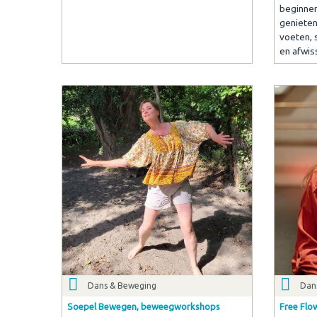
beginnen
genieten
voeten, 
en afwis
Dans & Beweging
Dan
Soepel Bewegen, beweegworkshops
Free Flow