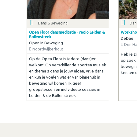
Dans & Beweging
Dan
Open Floor dansmeditatie - regio Leiden &
Workshop
Bollenstreek
DeDae
Open in Beweging
Den H
Noordwijkerhout
Heb je z
Op de Open Floor is iedere (dans)er
op zoek
welkom! Op verschillende soorten muziek
beweging
en thema s dans je jouw eigen, vrije dans
kennen o
en kun je voelen wat er van binnenuit in
beweging wil komen. Ik geef
groepslessen en individuele sessies in
Leiden & de Bollenstreek