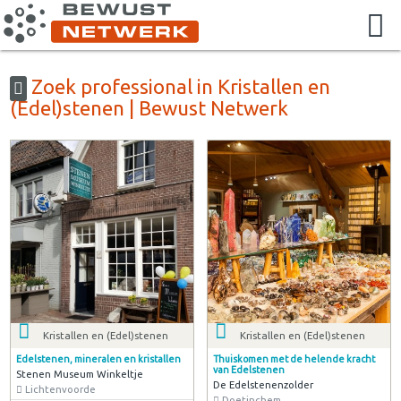
Zoek professional in Kristallen en
(Edel)stenen | Bewust Netwerk
Kristallen en (Edel)stenen
Kristallen en (Edel)stenen
Edelstenen, mineralen en kristallen
Thuiskomen met de helende kracht
van Edelstenen
Stenen Museum Winkeltje
De Edelstenenzolder
Lichtenvoorde
Doetinchem