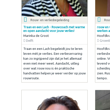
Rouw- en verliesbegeleiding
Rouw
Traan en een Lach - Rouwcoach met warme
rouw en 
en open aandacht voor jouw verlies!
werken a
Marinka de Groot
Hoofdkr
Delft
Groenl
Traan en een Lach begeleidt jou te leren
Hoofdkra
leven mét je verlies. Een verlieservaring
verliesb
kan zo ingrijpend zijn dat je het allemaal
online. V
even niet meer weet. Aandacht, uitleg
levend v
over wat rouw nou is én praktische
scheiding
handvatten helpen je weer verder op jouw
zien. Rus
rouwroute.
tempo.