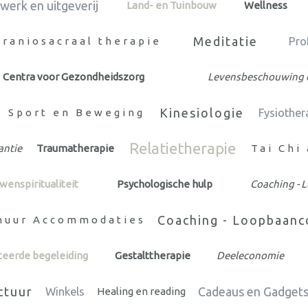
werk en uitgeverij
Land- en Tuinbouw
Wellness
Meditatie
Craniosacraal therapie
Pro
Centra voor Gezondheidszorg
Levensbeschouwing e
Kinesiologie
Sport en Beweging
Fysiother
Relatietherapie
antie
Traumatherapie
Tai Chi
wenspiritualiteit
Psychologische hulp
Coaching - 
Coaching - Loopbaanc
huur Accommodaties
teerde begeleiding
Gestalttherapie
Deeleconomie
ctuur
Cadeaus en Gadget
Winkels
Healing en reading