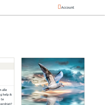
Account
n alle
g help ik
 te
verdriet?