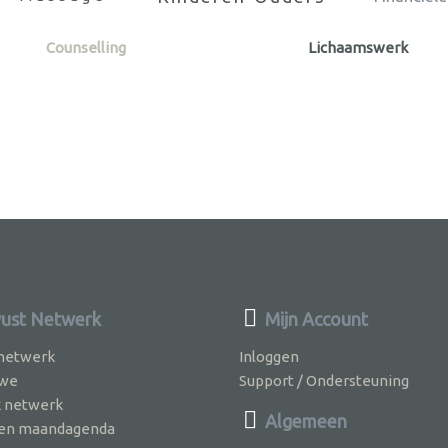
Counselling
Lichaamswerk
ust Netwerk
Mijn Account
 netwerk
Inloggen
 we
Support / Ondersteuning
k netwerk
Algemeen
jven maandagenda