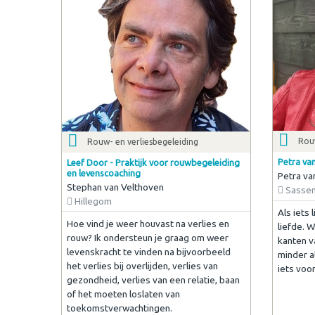
Rouw
Rouw- en verliesbegeleiding
Petra va
Leef Door - Praktijk voor rouwbegeleiding
en levenscoaching
Petra va
Stephan van Velthoven
Sasse
Hillegom
Als iets l
Hoe vind je weer houvast na verlies en
liefde. W
rouw? Ik ondersteun je graag om weer
kanten v
levenskracht te vinden na bijvoorbeeld
minder al
het verlies bij overlijden, verlies van
iets voo
gezondheid, verlies van een relatie, baan
of het moeten loslaten van
toekomstverwachtingen.