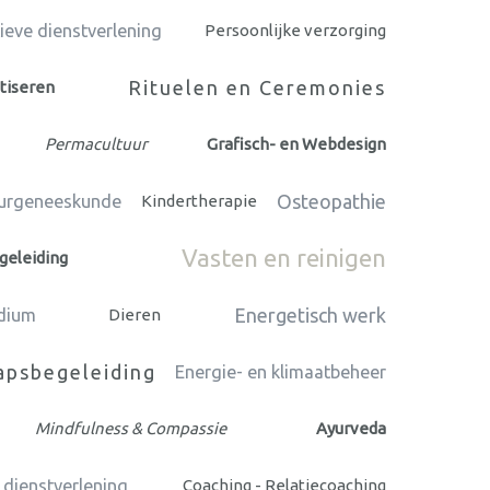
ieve dienstverlening
Persoonlijke verzorging
Rituelen en Ceremonies
tiseren
Permacultuur
Grafisch- en Webdesign
Osteopathie
urgeneeskunde
Kindertherapie
Vasten en reinigen
geleiding
Energetisch werk
dium
Dieren
psbegeleiding
Energie- en klimaatbeheer
Mindfulness & Compassie
Ayurveda
 dienstverlening
Coaching - Relatiecoaching