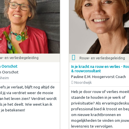
- en verliesbegeleiding
Rouw- en verliesbegeleiding
n Oorschot
In je kracht na rouw en verlies - 
& rouwconsultant
n Oorschot
Pauline E.M. Hoogervorst Coach
nheim
Noordwijk
iefs je verlaat, blijft nog altijd de
Heb je door rouw of verlies moeit
il jij via verdriet weer de mooie
staande te houden in je werk of
an het leven zien? Verdriet wordt
privésituatie? Als ervaringsdesk
s je het deelt. Wie weet kan ik
professional bied ik troost en be
r je betekenen!
om nieuwe krachtbronnen en
mogelijkheden te vinden om jouw
levensreis te vervolgen.