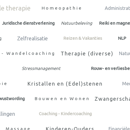
le therapie
Homeopathie
Administrat
Juridische dienstverlening
Natuurbeleving
Reiki en magne
Zelfrealisatie
g
Reizen & Vakanties
NLP
Therapie (diverse)
 - Wandelcoaching
Natu
Stressmanagement
Rouw- en verliesbe
Kristallen en (Edel)stenen
pie
Me
Zwangerscha
ewustwording
Bouwen en Wonen
llingen
Coaching - Kindercoaching
Kinderen-Ouders
Massage
Financiële