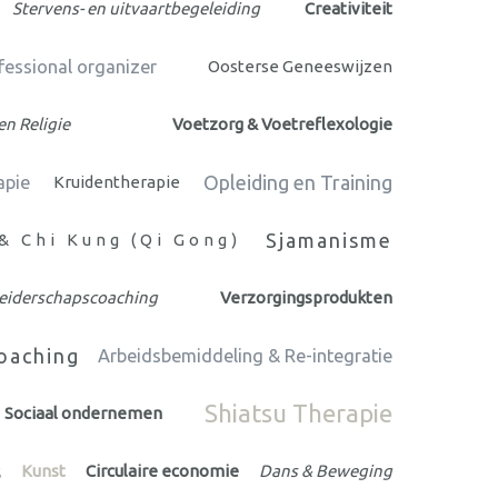
Stervens- en uitvaartbegeleiding
Creativiteit
fessional organizer
Oosterse Geneeswijzen
n Religie
Voetzorg & Voetreflexologie
Opleiding en Training
apie
Kruidentherapie
Sjamanisme
 & Chi Kung (Qi Gong)
Leiderschapscoaching
Verzorgingsprodukten
oaching
Arbeidsbemiddeling & Re-integratie
Shiatsu Therapie
Sociaal ondernemen
s
Kunst
Circulaire economie
Dans & Beweging