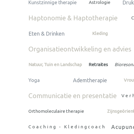
Druk
Kunstzinnige therapie
Astrologie
Haptonomie & Haptotherapie
Eten & Drinken
Kleding
Organisatieontwikkeling en advies
Natuur, Tuin en Landschap
Retraites
Bioreson
Ademtherapie
Yoga
Vrou
Communicatie en presentatie
Ver
Orthomoleculaire therapie
Zijnsgeörien
Acupun
Coaching - Kledingcoach