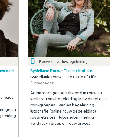
Rouw- en verliesbegeleiding
Rouwcoach
ByMellanie Rouw - The circle of life.
ByMellanie Rouw - The Circle of Life
Vragender
Ademcoach gespecialiseerd in rouw en
e jezelf
verlies - rouwbegeleiding individueel en in
rouwgroepen - verlies begeleiding -
undige en
lutografie (online rouw begeleiding) -
geleiding
rouwretraites - lotgenoten - heling -
verdriet - verlies en rouw proces.