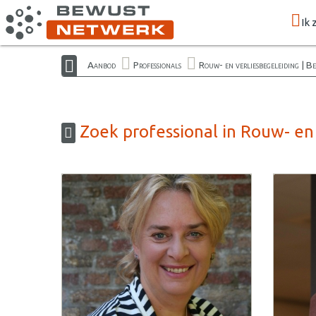
Ik 
Aanbod
Professionals
Rouw- en verliesbegeleiding | 
Zoek professional in Rouw- en