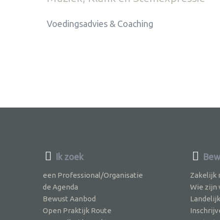
Voedingsadvies & Coaching
Ik zoek
Bew
een Professional/Organisatie
Zakelijk
de Agenda
Wie zijn
Bewust Aanbod
Landelij
Open Praktijk Route
Inschri