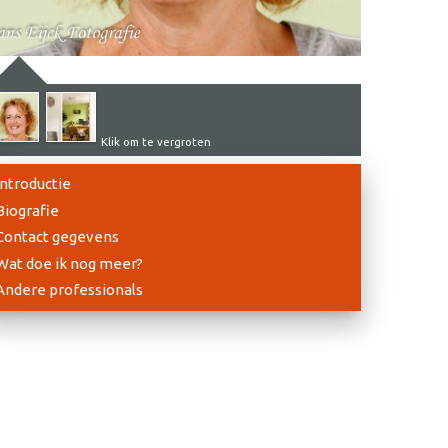
Klik om te vergroten
Introductie
Biografie
Contact gegevens
Wat doe ik nog meer?
Andere professionals