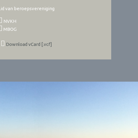
Lid van beroepsvereniging
NVKH
MBOG
Download vCard [.vcf]