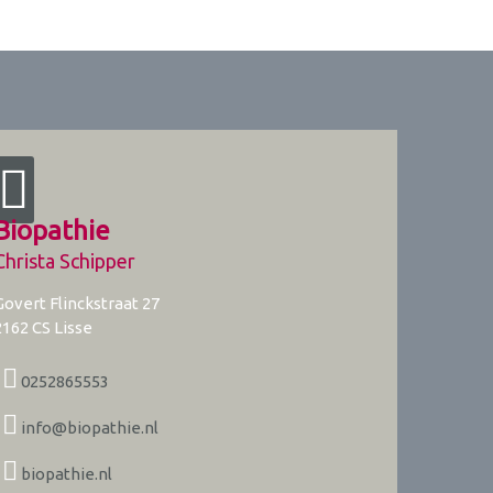
Biopathie
Christa Schipper
Govert Flinckstraat 27
2162 CS
Lisse
0252865553
info@biopathie.nl
biopathie.nl