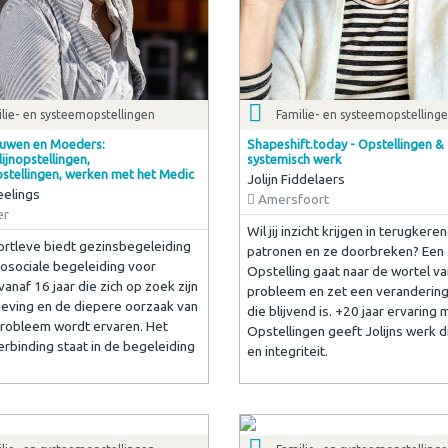
lie- en systeemopstellingen
Familie- en systeemopstelling
uwen en Moeders:
Shapeshift.today - Opstellingen &
ijnopstellingen,
systemisch werk
pstellingen, werken met het Medic
Jolijn Fiddelaers
eelings
Amersfoort
er
Wil jij inzicht krijgen in terugkere
ortleve biedt gezinsbegeleiding
patronen en ze doorbreken? Een
osociale begeleiding voor
Opstelling gaat naar de wortel v
anaf 16 jaar die zich op zoek zijn
probleem en zet een verandering
geving en de diepere oorzaak van
die blijvend is. +20 jaar ervaring 
probleem wordt ervaren. Het
Opstellingen geeft Jolijns werk 
rbinding staat in de begeleiding
en integriteit.