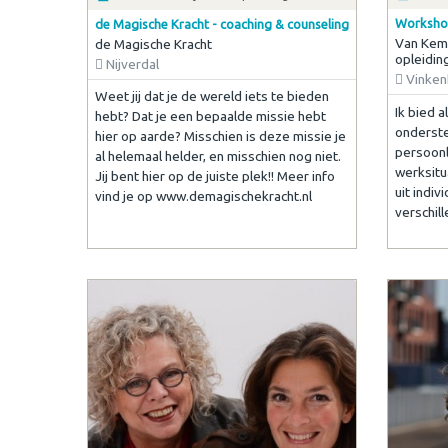
Workshop
de Magische Kracht - coaching & counseling
Van Kemp
de Magische Kracht
opleidin
Nijverdal
Vinken
Weet jij dat je de wereld iets te bieden
Ik bied a
hebt? Dat je een bepaalde missie hebt
onderste
hier op aarde? Misschien is deze missie je
persoonli
al helemaal helder, en misschien nog niet.
werksitu
Jij bent hier op de juiste plek!! Meer info
uit indiv
vind je op www.demagischekracht.nl
verschil