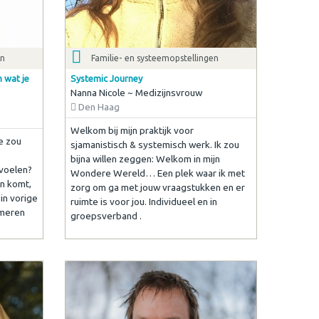
en
Familie- en systeemopstellingen
n wat je
Systemic Journey
Nanna Nicole ~ Medizijnsvrouw
Den Haag
Welkom bij mijn praktijk voor
je zou
sjamanistisch & systemisch werk. Ik zou
bijna willen zeggen: Welkom in mijn
r voelen?
Wondere Wereld… Een plek waar ik met
n komt,
zorg om ga met jouw vraagstukken en er
 in vorige
ruimte is voor jou. Individueel en in
rmeren
groepsverband .