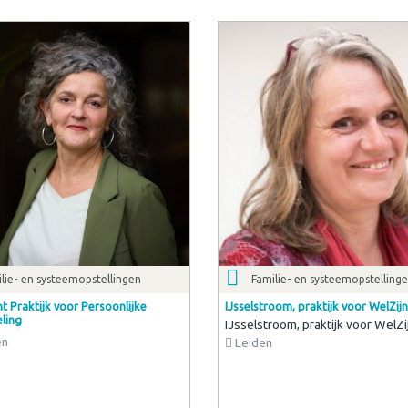
lie- en systeemopstellingen
Familie- en systeemopstelling
t Praktijk voor Persoonlijke
IJsselstroom, praktijk voor WelZijn
ling
IJsselstroom, praktijk voor WelZi
en
Leiden