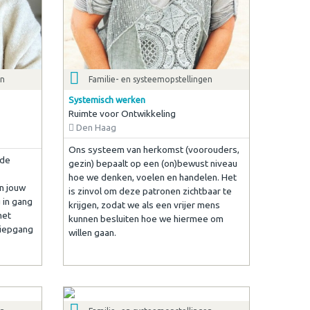
en
Familie- en systeemopstellingen
Systemisch werken
Ruimte voor Ontwikkeling
Den Haag
Ons systeem van herkomst (voorouders,
nde
gezin) bepaalt op een (on)bewust niveau
hoe we denken, voelen en handelen. Het
an jouw
is zinvol om deze patronen zichtbaar te
 in gang
krijgen, zodat we als een vrijer mens
met
kunnen besluiten hoe we hiermee om
diepgang
willen gaan.