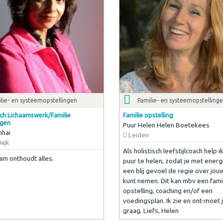
lie- en systeemopstellingen
Familie- en systeemopstelling
ch Lichaamswerk/Familie
Familie opstelling
ngen
Puur Helen Helen Boetekees
nhai
Leiden
ijk
Als holistisch leefstijlcoach help i
aam onthoudt alles.
puur te helen, zodat je met energ
een blij gevoel de regie over jou
kunt nemen. Dit kan mbv een fami
opstelling, coaching en/of een
voedingsplan. Ik zie en ont-moet 
graag. Liefs, Helen