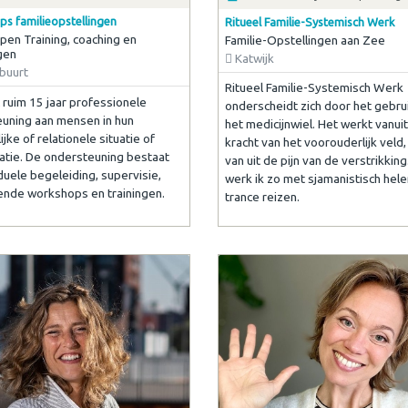
s familieopstellingen
Ritueel Familie-Systemisch Werk
en Training, coaching en
Familie-Opstellingen aan Zee
gen
Katwijk
buurt
Ritueel Familie-Systemisch Werk
l ruim 15 jaar professionele
onderscheidt zich door het gebru
uning aan mensen in hun
het medicijnwiel. Het werkt vanui
jke of relationele situatie of
kracht van het voorouderlijk veld, 
atie. De ondersteuning bestaat
van uit de pijn van de verstrikkin
iduele begeleiding, supervisie,
werk ik zo met sjamanistisch hel
lende workshops en trainingen.
trance reizen.