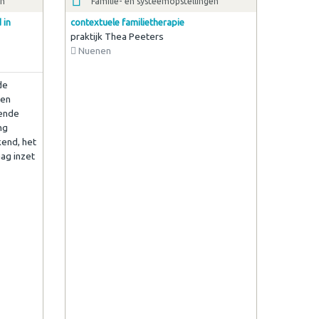
en
Familie- en systeemopstellingen
 in
contextuele familietherapie
praktijk Thea Peeters
Nuenen
de
een
lende
ng
kend, het
aag inzet