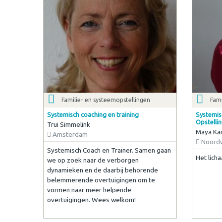
Familie- en systeemopstellingen
Fami
Systemisch coaching en training
Systemis
Opstelli
Trui Simmelink
Maya Ka
Amsterdam
Noordw
Systemisch Coach en Trainer. Samen gaan
Het lich
we op zoek naar de verborgen
dynamieken en de daarbij behorende
belemmerende overtuigingen om te
vormen naar meer helpende
overtuigingen. Wees welkom!