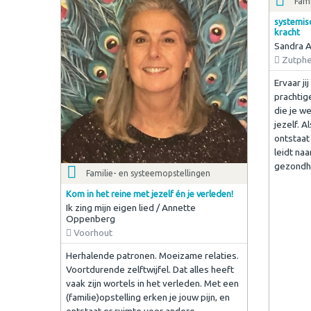
Fami
systemis
kracht
Sandra A
Zutph
Ervaar ji
prachtig
die je w
jezelf. A
ontstaat
leidt na
gezondh
Familie- en systeemopstellingen
Kom in het reine met jezelf én je verleden!
Ik zing mijn eigen lied / Annette
Oppenberg
Voorhout
Herhalende patronen. Moeizame relaties.
Voortdurende zelftwijfel. Dat alles heeft
vaak zijn wortels in het verleden. Met een
(familie)opstelling erken je jouw pijn, en
ontstaat er ruimte voor andere