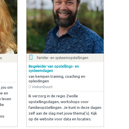
Familie- en systeemopstellingen
en
Begeleider van opstellings- en
systeemdagen
van kempen training, coaching en
opleidingen
Vinkenbuurt
k jou om
ie en
Ik verzorg in de regio Zwolle
w leven
opstellingsdagen, workshops voor
lie
familieopstellingen. Je kunt in deze dagen
zelf aan de slag met jouw thema('s). Kijk
jou
op de website voor data en locaties.