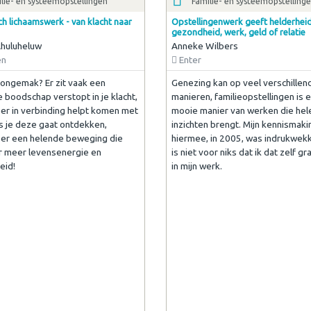
lie- en systeemopstellingen
Familie- en systeemopstelling
ch lichaamswerk - van klacht naar
Opstellingenwerk geeft helderheid
gezondheid, werk, geld of relatie
huluheluw
Anneke Wilbers
en
Enter
j ongemak? Er zit vaak een
Genezing kan op veel verschillen
e boodschap verstopt in je klacht,
manieren, familieopstellingen is 
eer in verbinding helpt komen met
mooie manier van werken die he
ls je deze gaat ontdekken,
inzichten brengt. Mijn kennismaki
 er een helende beweging die
hiermee, in 2005, was indrukwek
ar meer levensenergie en
is niet voor niks dat ik dat zelf gr
eid!
in mijn werk.