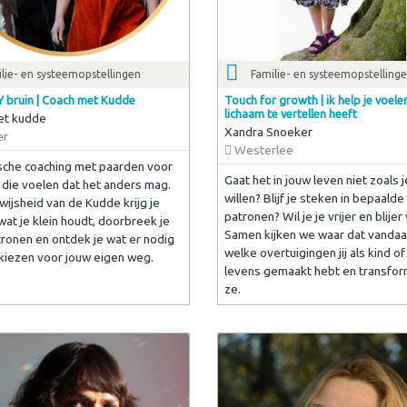
lie- en systeemopstellingen
Familie- en systeemopstelling
 Y bruin | Coach met Kudde
Touch for growth | ik help je voele
lichaam te vertellen heeft
et kudde
Xandra Snoeker
er
Westerlee
che coaching met paarden voor
Gaat het in jouw leven niet zoals 
die voelen dat het anders mag.
willen? Blijf je steken in bepaalde
wijsheid van de Kudde krijg je
patronen? Wil je je vrijer en blije
wat je klein houdt, doorbreek je
Samen kijken we waar dat vandaa
ronen en ontdek je wat er nodig
welke overtuigingen jij als kind of
 kiezen voor jouw eigen weg.
levens gemaakt hebt en transfo
ze.