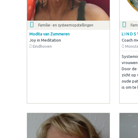
Familie- en systeemopstellingen
Fami
Modita van Zummeren
L I N D S
Joy in Meditation
Coach m
Eindhoven
Monst
Systemis
vrouwen 
Door de 
zicht op 
oude pat
is om te