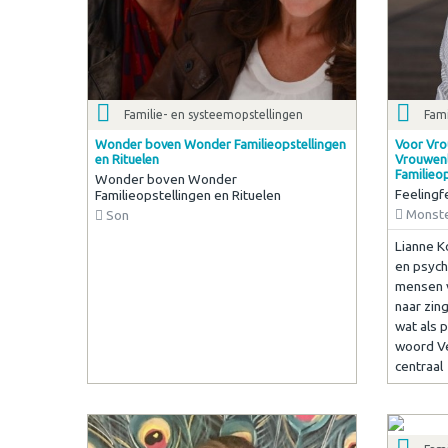
Familie- en systeemopstellingen
Fami
Wonder boven Wonder Familieopstellingen
Voor Vro
en Rituelen
Vrouwenl
Familieo
Wonder boven Wonder
Feelingf
Familieopstellingen en Rituelen
Monst
Son
Lianne K
en psych
mensen v
naar zin
wat als 
woord Ve
centraal