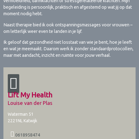
vermoeidheid, darmklachten of stressgerelateerde klachten. Mijn
begeleiding is persoonlijk, praktisch en afgestemd op wat jij op dat
moment nodig hebt.
Naast therapie bied ik ook ontspanningsmassages voor vrouwen –
om letterlijk weer even te landen in je lijf.
Ik geloof dat gezondheid niet losstaat van wie je bent, hoe je leeft
en wat je meemaakt. Daarom werk ik zonder standaardprotocollen,
maar met aandacht, inzicht en ruimte voor jouw verhaal.
Lift My Health
Louise van der Plas
Waterman 51
2221NL
Katwijk
0618958474