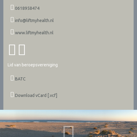
0618958474
info@liftmyhealth.nl
www.liftmyhealth.nl
Lid van beroepsvereniging
BATC
Download vCard [.vcf]