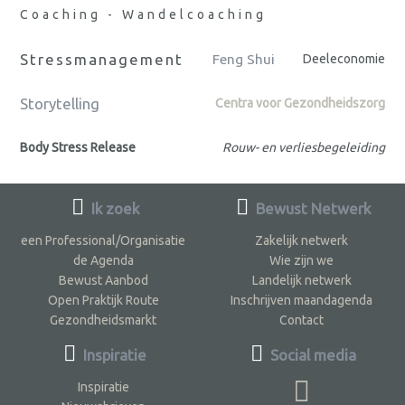
Coaching - Wandelcoaching
Stressmanagement
Feng Shui
Deeleconomie
Storytelling
Centra voor Gezondheidszorg
Body Stress Release
Rouw- en verliesbegeleiding
Ik zoek
Bewust Netwerk
een Professional/Organisatie
Zakelijk netwerk
de Agenda
Wie zijn we
Bewust Aanbod
Landelijk netwerk
Open Praktijk Route
Inschrijven maandagenda
Gezondheidsmarkt
Contact
Inspiratie
Social media
Inspiratie