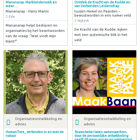
Mananarap: Marktonderzoek en
Ontdek de Kracht van de Kudde en
meer.....
van Verbonden Leiderschap
Mananarap - Harry Manni
tussen Hemel en Paarden ~
bewustworden in een ruimer veld
Ede
Nijkerk
Mananarap helpt bedrijven en
De Kracht van de Kudde; kijken
organisaties bij het beantwoorden
met een systemische blik in het
van de vraag: "Wat vindt mijn
veld
klant?".
Organisatieontwikkeling en
Organisatieontwikkeling en
advies
advies
HumanTree_ verbinden in en met de
Teams beter laten samenwerken;
natuur.
door de persoonlijke ontwikkeling
geeft dit meer succes en voldoening