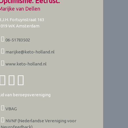
Optimisme. Eetrust.
Marijke van Dellen
R.J.H. Fortuynstraat 163
1019 WK
Amsterdam
06-51783502
marijke@keto-holland.nl
www.keto-holland.nl
Lid van beroepsvereniging
VBAG
NVNF (Nederlandse Vereniging voor
Neurofeedback)