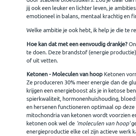
jij ook een leuker en lichter leven, je ambiti
emotioneel in balans, mentaal krachtig en f
Welke ambitie je ook hebt, ik help je die te r
Hoe kan dat met een eenvoudig drankje?
On
te doen. Deze brandstof (energie productie)
of uit vetten.
Ketonen - Moleculen van hoop
Ketonen vorme
Ze produceren 30% meer energie dan de glucos
krijgen een energieboost als je in ketose ben
spierkwaliteit, hormonenhuishouding, bloeds
en hersenen functioneren optimaal op deze b
mitochondria van ketonen wordt voorzien e
ketonen ook wel de
'moleculen van hoop'
g
energieproductie elke cel zijn actieve werk 