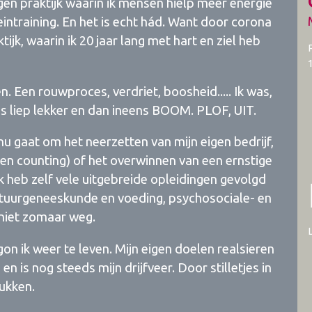
igen praktijk waarin ik mensen hielp meer energie
ntraining. En het is echt hád. Want door corona
ijk, waarin ik 20 jaar lang met hart en ziel heb
. Een rouwproces, verdriet, boosheid..... Ik was,
les liep lekker en dan ineens BOOM. PLOF, UIT.
nu gaat om het neerzetten van mijn eigen bedrijf,
 en counting) of het overwinnen van een ernstige
 Ik heb zelf vele uitgebreide opleidingen gevolgd
natuurgeneeskunde en voeding, psychosociale- en
k niet zomaar weg.
n ik weer te leven. Mijn eigen doelen realsieren
 is nog steeds mijn drijfveer. Door stilletjes in
lukken.