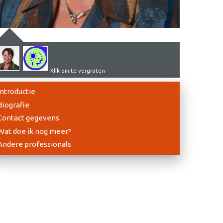
Klik om te vergroten
Introductie
Biografie
Contact gegevens
Wat doe ik nog meer?
Andere professionals