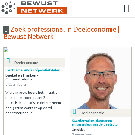
Zoek professional in Deeleconomie |
Bewust Netwerk
Deeleconomie
Elektrische auto's coöperatief delen
Baukelien Franken -
CoöperatieAuto
Culemborg
Wil je in jouw buurt het initiatief
nemen om coöperatief 2
elektrische auto's te delen? Neem
dan gerust contact op en wij
ondersteunen jou.
Deeleconomie
Kwartiermaker, pioneer en
ambassadeur van de deelauto
Uniekkk
Amersfoort