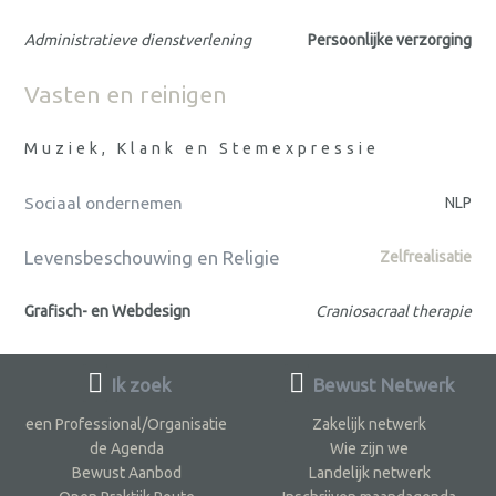
Administratieve dienstverlening
Persoonlijke verzorging
Vasten en reinigen
Muziek, Klank en Stemexpressie
Sociaal ondernemen
NLP
Levensbeschouwing en Religie
Zelfrealisatie
Grafisch- en Webdesign
Craniosacraal therapie
Ik zoek
Bewust Netwerk
een Professional/Organisatie
Zakelijk netwerk
de Agenda
Wie zijn we
Bewust Aanbod
Landelijk netwerk