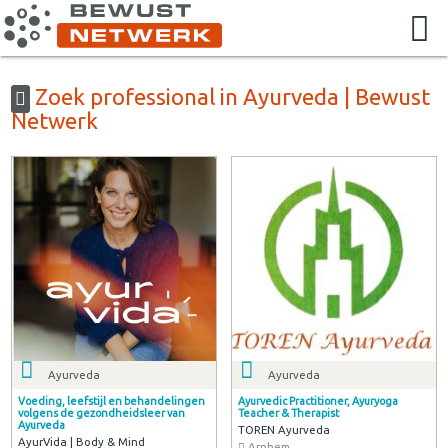
Zoek professional in Ayurveda | Bewust
Netwerk
Ayurveda
Ayurveda
Voeding, leefstijl en behandelingen
Ayurvedic Practitioner, Ayuryoga
volgens de gezondheidsleer van
Teacher & Therapist
Ayurveda
TOREN Ayurveda
AyurVida | Body & Mind
Arnhem