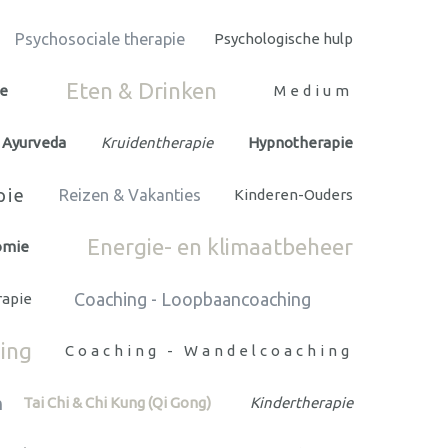
Psychosociale therapie
Psychologische hulp
Eten & Drinken
ie
Medium
Ayurveda
Kruidentherapie
Hypnotherapie
pie
Reizen & Vakanties
Kinderen-Ouders
Energie- en klimaatbeheer
omie
Coaching - Loopbaancoaching
rapie
ing
Coaching - Wandelcoaching
n
Tai Chi & Chi Kung (Qi Gong)
Kindertherapie