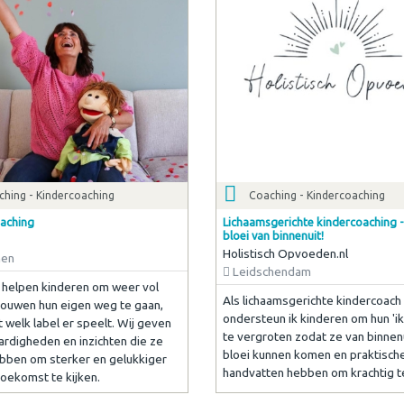
ching - Kindercoaching
Coaching - Kindercoaching
aching
Lichaamsgerichte kindercoaching 
bloei van binnenuit!
Holistisch Opvoeden.nl
en
Leidschendam
l helpen kinderen om weer vol
Als lichaamsgerichte kindercoach
rouwen hun eigen weg te gaan,
ondersteun ik kinderen om hun 'ik
 welk label er speelt. Wij geven
te vergroten zodat ze van binnenu
ardigheden en inzichten die ze
bloei kunnen komen en praktisch
bben om sterker en gelukkiger
handvatten hebben om krachtig te
toekomst te kijken.