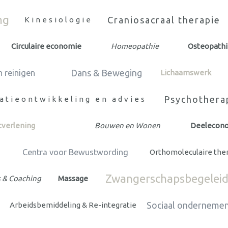
ng
Craniosacraal therapie
Kinesiologie
Circulaire economie
Homeopathie
Osteopath
Dans & Beweging
n reinigen
Lichaamswerk
Psychothera
atieontwikkeling en advies
tverlening
Bouwen en Wonen
Deelecon
e
Centra voor Bewustwording
Orthomoleculaire the
Zwangerschapsbegeleid
 & Coaching
Massage
Sociaal onderneme
Arbeidsbemiddeling & Re-integratie