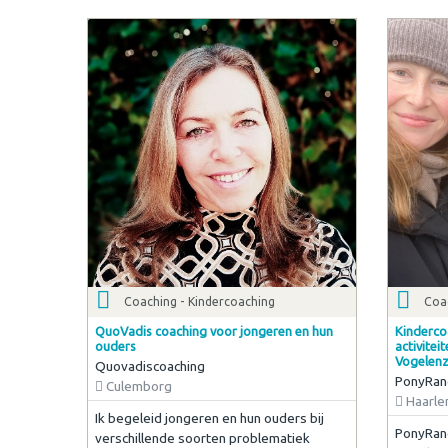
Coaching - Kindercoaching
Coa
QuoVadis coaching voor jongeren en hun
Kinderco
ouders
activitei
Vogelen
Quovadiscoaching
PonyRan
Culemborg
Haarl
Ik begeleid jongeren en hun ouders bij
PonyRanc
verschillende soorten problematiek