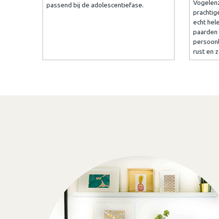
Vogelenz
passend bij de adolescentiefase.
prachtig
echt hel
paarden 
persoonl
rust en 