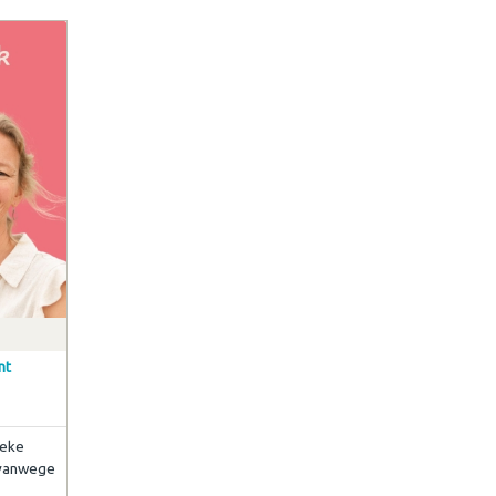
nt
ieke
 vanwege