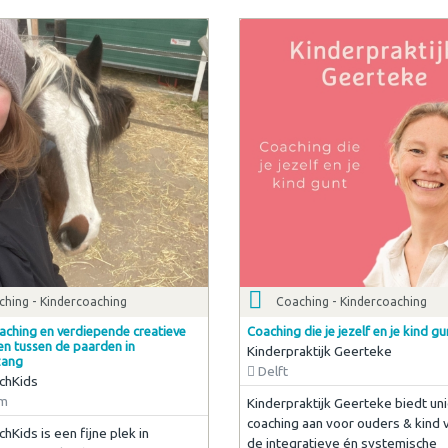
ching - Kindercoaching
Coaching - Kindercoaching
aching en verdiepende creatieve
Coaching die je jezelf en je kind gu
ten tussen de paarden in
Kinderpraktijk Geerteke
zang
Delft
chKids
em
Kinderpraktijk Geerteke biedt un
coaching aan voor ouders & kind
hKids is een fijne plek in
de integratieve én systemische