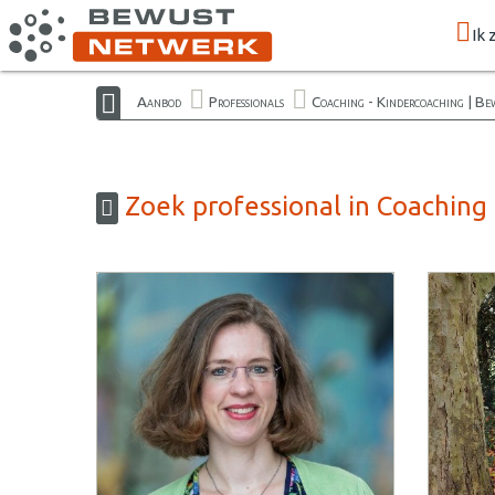
Ik 
Aanbod
Professionals
Coaching - Kindercoaching | Be
Zoek professional in Coaching