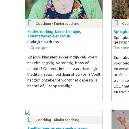
Coaching - Kindercoaching
Coa
Kindercoaching, Kindertherapie,
Springbo
Traumatherapie en EMDR
Springbo
Praktijk Souldrops
gezinspr
Groningen
Warns
Zit jouw kind niet lekker in zijn vel? Voelt
Springbo
het zich angstig, verdrietig, boos of
voor oud
somber? Of heeft het last van lichamelijke
en ontwi
klachten, zoals hoofdpijn of buikpijn? Voelt
professi
het zich onzeker of wordt het gepest? Is
training
het stil of juist opstandig?
LOEP het 
en traini
Coaching - Kindercoaching
Speltherapie: op een speelse manier