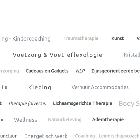
ing - Kindercoaching
Traumatherapie
Kunst
R
Voetzorg & Voetreflexologie
Kristal
erzorging
Cadeaus en Gadgets
NLP
Zijnsgeörienteerde be
Kleding
pie
Verhuur Accommodaties
Body S
t
Therapie (diverse)
Lichaamsgerichte Therapie
Wellness
ui
Natuurbeleving
Ademtherapie
Energetisch werk
unctuur
Coaching - Leiderschapscoach