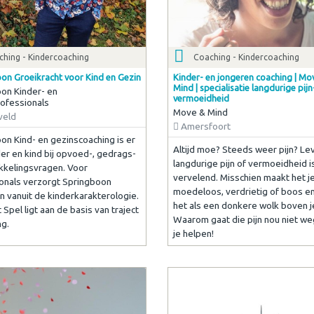
ching - Kindercoaching
Coaching - Kindercoaching
on Groeikracht voor Kind en Gezin
Kinder- en jongeren coaching | Mo
Mind | specialisatie langdurige pijn
on Kinder- en
vermoeidheid
ofessionals
Move & Mind
veld
Amersfoort
on Kind- en gezinscoaching is er
Altijd moe? Steeds weer pijn? Le
er en kind bij opvoed-, gedrags-
langdurige pijn of vermoeidheid i
kkelingsvragen. Voor
vervelend. Misschien maakt het j
onals verzorgt Springboon
moedeloos, verdrietig of boos e
en vanuit de kinderkarakterologie.
het als een donkere wolk boven j
Spel ligt aan de basis van traject
Waarom gaat die pijn nou niet weg
ng.
je helpen!