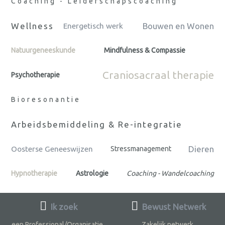
Coaching - Leiderschapscoaching
Wellness
Bouwen en Wonen
Energetisch werk
Natuurgeneeskunde
Mindfulness & Compassie
Craniosacraal therapie
Psychotherapie
Bioresonantie
Arbeidsbemiddeling & Re-integratie
Dieren
Oosterse Geneeswijzen
Stressmanagement
Hypnotherapie
Astrologie
Coaching - Wandelcoaching
Ik zoek
Bewust Netwerk
een Professional/Organisatie
Zakelijk netwerk