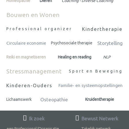
Homeopathie
Dieren
Coaching - Diverse Coaching
Bouwen en Wonen
Kindertherapie
Professional organizer
Storytelling
Circulaire economie
Psychosociale therapie
Reiki en magnetiseren
Healing en reading
NLP
Stressmanagement
Sport en Beweging
Kinderen-Ouders
Familie- en systeemopstellingen
Osteopathie
Lichaamswerk
Kruidentherapie
Ik zoek
Bewust Netwerk
een Professional/Organisatie
Zakelijk netwerk