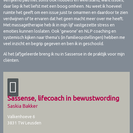
daar liep ik het liefst met een boog omheen. Nu weet ik hoeveel
ruimte het geeft om een issue juist te omarmen en daardoor te zien
verdwijnen of te ervaren dat het geen macht meer over me heeft.
Met massagetherapie heb ik in mijn lijf vastgezette stress en
emoties kunnen loslaten. Ook 'gewone' en NLP coaching en
systemisch kijken naar thema's (in familieopstellingen) hebben me
veel inzicht en begrip gegeven en ben ik in geschoold.
Al het (af)geleerde breng ik nu in Sassense in de praktijk voor mijn
cliënten.
Sassense, lifecoach in bewustwording
Saskia Bakker
Valkenhoeve 6
3831 TW
Leusden