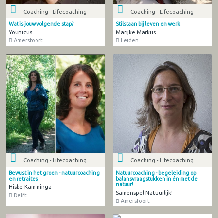
Coaching - Lifecoaching
Coaching - Lifecoaching
Wat is jouw volgende stap?
Stilstaan bij leven en werk
Younicus
Marijke Markus
Amersfoort
Leiden
Coaching - Lifecoaching
Coaching - Lifecoaching
Bewust in het groen - natuurcoaching
Natuurcoaching - begeleiding op
en retraites
balansvraagstukken in én met de
natuur!
Hiske Kamminga
Samenspel-Natuurlijk!
Delft
Amersfoort