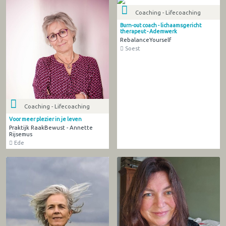
Coaching - Lifecoaching
Burn-out coach - lichaamsgericht
therapeut - Ademwerk
RebalanceYourself
Soest
Coaching - Lifecoaching
Voor meer plezier in je leven
Praktijk RaakBewust - Annette
Rijsemus
Ede