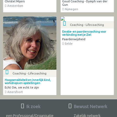
Christel Mijers
Goud Coaching - Dymph van der
Gun
Amsterdam
Nijmegen
Coaching - Lifecoaching
Emotie- en paardencoaching voor
verbinding met je Ziel
Paardenwijsheid
Eelde
Coaching - Lifecoaching
Hoogsensitiviteit en innerlijk kind,
workshops en opstellingen
Echt Om, om echt te zijn
Amersfoort
Ik zoek
Bewust Netwerk
een Professional/Organisatie
Zakelijk netwerk