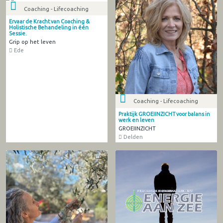
Coaching - Lifecoaching
Ervaar de Kracht van Coaching &
Holistische Behandeling in één
Sessie.
Grip op het leven
Ede
Coaching - Lifecoaching
Praktijk GROEIINZICHT voor balans in
werk en leven
GROEIINZICHT
Delden