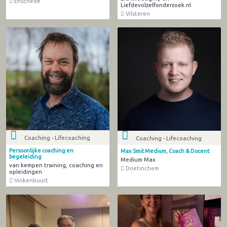
Enschede
Liefdevolzelfonderzoek.nl
Vilsteren
Coaching - Lifecoaching
Coaching - Lifecoaching
Persoonlijke coaching en
Max Smit Medium, Coach & Docent
begeleiding
Medium Max
van kempen training, coaching en
Doetinchem
opleidingen
Vinkenbuurt