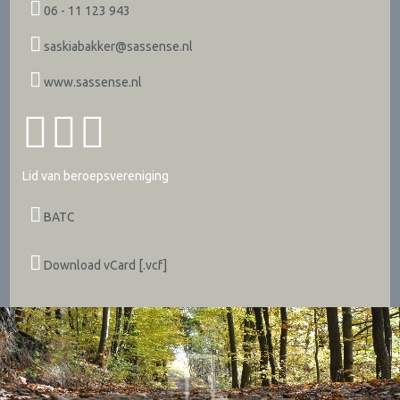
06 - 11 123 943
saskiabakker@sassense.nl
www.sassense.nl
Lid van beroepsvereniging
BATC
Download vCard [.vcf]