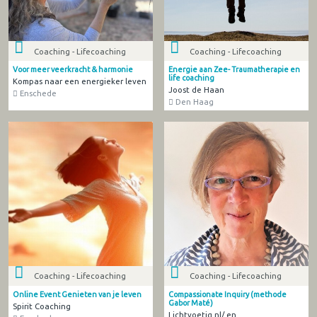
Coaching - Lifecoaching
Coaching - Lifecoaching
Voor meer veerkracht & harmonie
Energie aan Zee- Traumatherapie en
life coaching
Kompas naar een energieker leven
Joost de Haan
Enschede
Den Haag
Coaching - Lifecoaching
Coaching - Lifecoaching
Online Event Genieten van je leven
Compassionate Inquiry (methode
Gabor Maté)
Spirit Coaching
Lichtvoetig.nl/ en