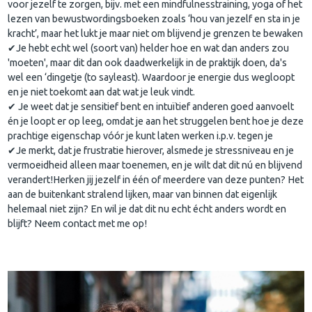
voor jezelf te zorgen, bijv. met een mindfulnesstraining, yoga of het
lezen van bewustwordingsboeken zoals ‘hou van jezelf en sta in je
kracht’, maar het lukt je maar niet om blijvend je grenzen te bewaken
✔Je hebt echt wel (soort van) helder hoe en wat dan anders zou
'moeten', maar dit dan ook daadwerkelijk in de praktijk doen, da's
wel een ‘dingetje (to sayleast). Waardoor je energie dus wegloopt
en je niet toekomt aan dat wat je leuk vindt.
✔ Je weet dat je sensitief bent en intuïtief anderen goed aanvoelt
én je loopt er op leeg, omdat je aan het struggelen bent hoe je deze
prachtige eigenschap vóór je kunt laten werken i.p.v. tegen je
✔Je merkt, dat je frustratie hierover, alsmede je stressniveau en je
vermoeidheid alleen maar toenemen, en je wilt dat dit nú en blijvend
verandert!Herken jij jezelf in één of meerdere van deze punten? Het
aan de buitenkant stralend lijken, maar van binnen dat eigenlijk
helemaal niet zijn? En wil je dat dit nu echt écht anders wordt en
blijft? Neem contact met me op!