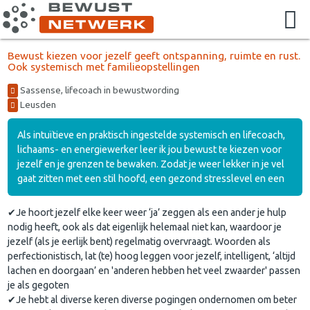
Bewust kiezen voor jezelf geeft ontspanning, ruimte en rust.
Ook systemisch met familieopstellingen
Sassense, lifecoach in bewustwording
Leusden
Als intuïtieve en praktisch ingestelde systemisch en lifecoach,
lichaams- en energiewerker leer ik jou bewust te kiezen voor
jezelf en je grenzen te bewaken. Zodat je weer lekker in je vel
gaat zitten met een stil hoofd, een gezond stresslevel en een
✔Je hoort jezelf elke keer weer ‘ja’ zeggen als een ander je hulp
nodig heeft, ook als dat eigenlijk helemaal niet kan, waardoor je
jezelf (als je eerlijk bent) regelmatig overvraagt. Woorden als
perfectionistisch, lat (te) hoog leggen voor jezelf, intelligent, ‘altijd
lachen en doorgaan’ en 'anderen hebben het veel zwaarder' passen
je als gegoten
✔Je hebt al diverse keren diverse pogingen ondernomen om beter