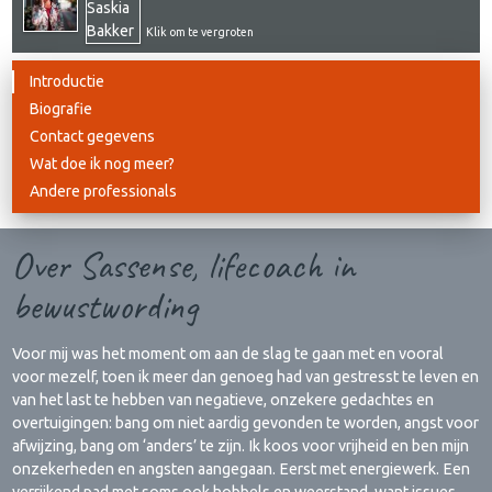
Klik om te vergroten
Introductie
Biografie
Contact gegevens
Wat doe ik nog meer?
Andere professionals
Over Sassense, lifecoach in
bewustwording
Voor mij was het moment om aan de slag te gaan met en vooral
voor mezelf, toen ik meer dan genoeg had van gestresst te leven en
van het last te hebben van negatieve, onzekere gedachtes en
overtuigingen: bang om niet aardig gevonden te worden, angst voor
afwijzing, bang om ‘anders’ te zijn. Ik koos voor vrijheid en ben mijn
onzekerheden en angsten aangegaan. Eerst met energiewerk. Een
verrijkend pad met soms ook hobbels en weerstand, want issues,