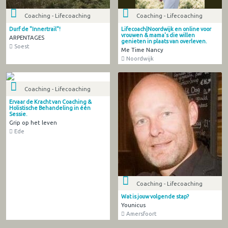
Coaching - Lifecoaching
Coaching - Lifecoaching
Durf de "Innertrail"!
Lifecoach|Noordwijk en online voor
vrouwen & mama's die willen
ARPENTAGES
genieten in plaats van overleven.
Soest
Me Time Nancy
Noordwijk
Coaching - Lifecoaching
Ervaar de Kracht van Coaching &
Holistische Behandeling in één
Sessie.
Grip op het leven
Ede
Coaching - Lifecoaching
Wat is jouw volgende stap?
Younicus
Amersfoort