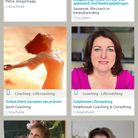
Petra Jongschaap
systemisch met familieopstellingen
Enschede
Sassense, lifecoach in
bewustwording
Leusden
Coaching - Lifecoaching
Coaching - Lifecoaching
Online Event Genieten van je leven
Delphinium Lifecoaching
Spirit Coaching
Delphinium Coaching & Consulting
Enschede
Amersfoort