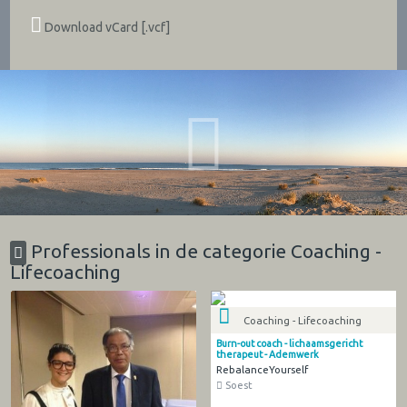
Download vCard [.vcf]
Professionals in de categorie Coaching -
Lifecoaching
Coaching - Lifecoaching
Burn-out coach - lichaamsgericht
therapeut - Ademwerk
RebalanceYourself
Soest