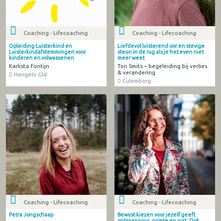
Coaching - Lifecoaching
Coaching - Lifecoaching
Opleiding Luisterkind en
Liefdevol luisterend oor en stevige
Luisterkindafstemmingen voor
steun in de rug als je het even niet
kinderen en volwassenen
meer weet
Karlista Fontijn
Ton Smits – begeleiding bij verlies
& verandering
Hengelo Gld
Culemborg
Coaching - Lifecoaching
Coaching - Lifecoaching
Petra Jongschaap
Bewust kiezen voor jezelf geeft
ontspanning, ruimte en rust. Ook