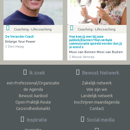
Coaching - Lifecoaching
Coaching - Lifecoaching
De Verander Coach
Hoe kom jij over bij jouw
publiek/klanten? Non-verbale
Enlarge Your Power
communicatie spreekt eerder dan jij
Den Haag
je mond o
Mooi van Binnen Mooi van Buiten
Nieuw Vennep
Ik zoek
Bewust Netwerk
een Professional/Organisatie
Zakelijk netwerk
de Agenda
Wie zijn we
Bewust Aanbod
Landelijk netwerk
Open Praktijk Route
Inschrijven maandagenda
Gezondheidsmarkt
Contact
Inspiratie
Social media