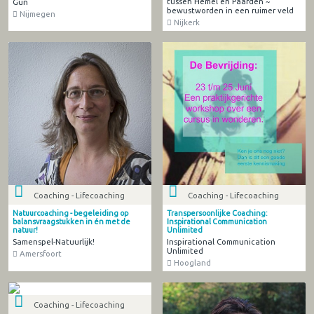
tussen Hemel en Paarden ~
Gun
bewustworden in een ruimer veld
Nijmegen
Nijkerk
Coaching - Lifecoaching
Coaching - Lifecoaching
Natuurcoaching - begeleiding op
Transpersoonlijke Coaching:
balansvraagstukken in én met de
Inspirational Communication
natuur!
Unlimited
Samenspel-Natuurlijk!
Inspirational Communication
Unlimited
Amersfoort
Hoogland
Coaching - Lifecoaching