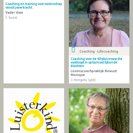
Coaching en training voor vaderschap
vanuit jouw kracht.
Vader Visie
Soest
Coaching - Lifecoaching
Coaching voor de 40-plus vrouw die
vastloopt in op burnout lijkende
klachten
Levenscoachpraktijk Bewust
Monique
Hengelo (gld)