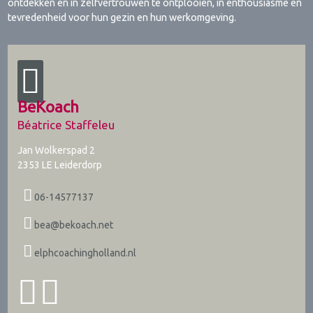
ontdekken en in zelfvertrouwen te ontplooien, in enthousiasme en
tevredenheid voor hun gezin en hun werkomgeving.
BeKoach
Béatrice Staffeleu
Jan Wolkerspad 2
2353 LE
Leiderdorp
06-14577137
bea@bekoach.net
elphcoachingholland.nl