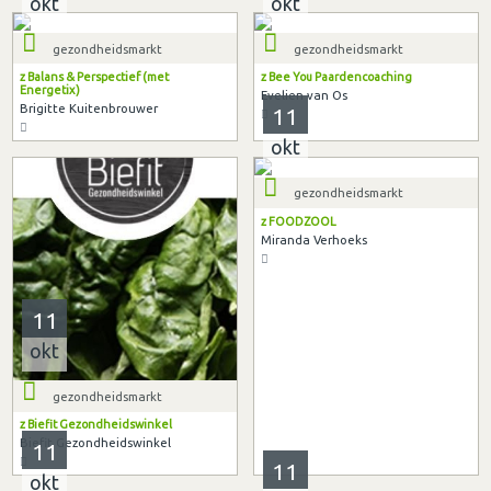
okt
okt
gezondheidsmarkt
gezondheidsmarkt
z Balans & Perspectief (met
z Bee You Paardencoaching
Energetix)
Evelien van Os
Brigitte Kuitenbrouwer
11
okt
gezondheidsmarkt
z FOODZOOL
Miranda Verhoeks
11
okt
gezondheidsmarkt
z Biefit Gezondheidswinkel
Biefit Gezondheidswinkel
11
11
okt