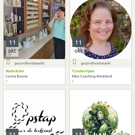
11
11
okt
okt
gezondheidsmarkt
gezondheidsmarkt
Studio Krien
T Linden-Ypma
Corina Boone
Alba Coaching Westland
11
11