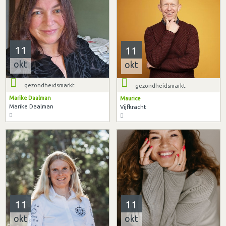
11
11
okt
okt
gezondheidsmarkt
gezondheidsmarkt
Marike Daalman
Maurice
Marike Daalman
Vijfkracht
11
11
okt
okt