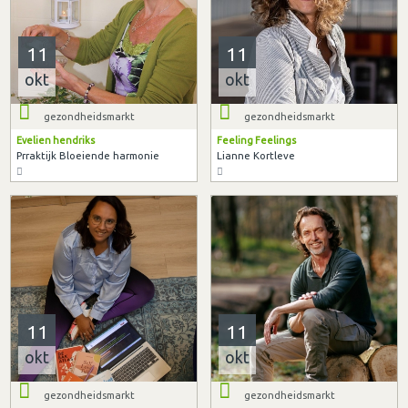
11
11
okt
okt
gezondheidsmarkt
gezondheidsmarkt
Evelien hendriks
Feeling Feelings
Prraktijk Bloeiende harmonie
Lianne Kortleve
11
11
okt
okt
gezondheidsmarkt
gezondheidsmarkt