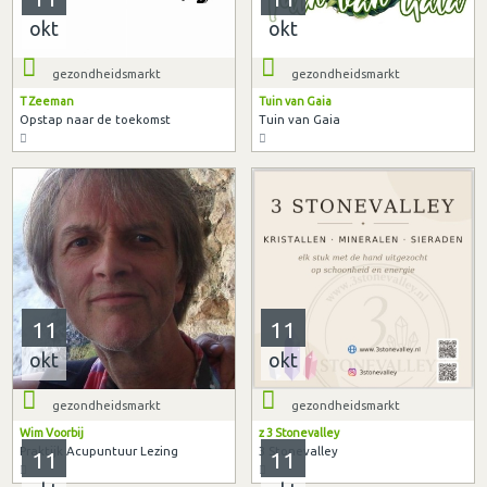
okt
okt
gezondheidsmarkt
gezondheidsmarkt
T Zeeman
Tuin van Gaia
Opstap naar de toekomst
Tuin van Gaia
11
11
okt
okt
gezondheidsmarkt
gezondheidsmarkt
Wim Voorbij
z 3 Stonevalley
Praktijk Acupuntuur Lezing
3 Stonevalley
11
11