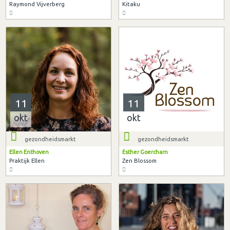
Raymond Vijverberg
Kitaku
11
11
okt
okt
gezondheidsmarkt
gezondheidsmarkt
Ellen Enthoven
Esther Goercharn
Praktijk Ellen
Zen Blossom