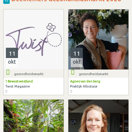
11
11
okt
okt
gezondheidsmarkt
gezondheidsmarkt
1 Bewust westland
Agnes van den berg
Twist Magazine
Praktijk Allostase