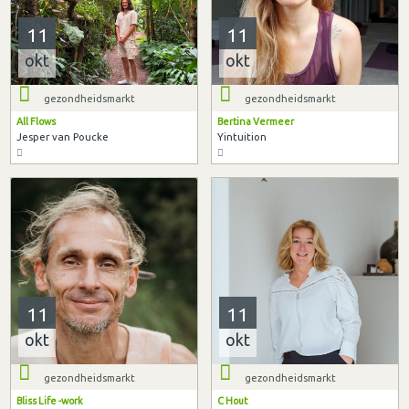
11
11
okt
okt
gezondheidsmarkt
gezondheidsmarkt
All Flows
Bertina Vermeer
Jesper van Poucke
Yintuition
11
11
okt
okt
gezondheidsmarkt
gezondheidsmarkt
Bliss Life -work
C Hout