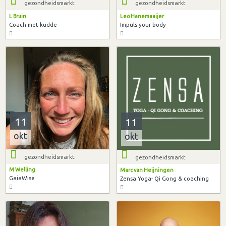
gezondheidsmarkt
gezondheidsmarkt
L Bruin
Leo Hanemaaijer
Coach met kudde
Impuls your body
11
11
okt
okt
gezondheidsmarkt
gezondheidsmarkt
M Welling
Marc van Heijningen
GaiaWise
Zensa Yoga- Qi Gong & coaching