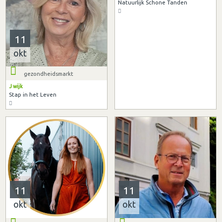
Natuurlijk Schone Tanden
11
okt
gezondheidsmarkt
J wijk
Stap in het Leven
11
11
okt
okt