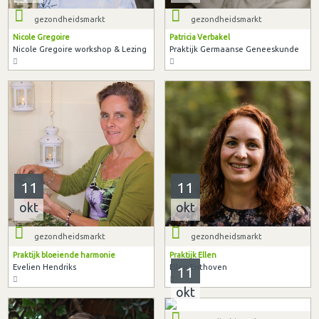
gezondheidsmarkt
gezondheidsmarkt
Nicole Gregoire
Patricia Verbakel
Nicole Gregoire workshop & Lezing
Praktijk Germaanse Geneeskunde
11
11
okt
okt
gezondheidsmarkt
gezondheidsmarkt
Praktijk bloeiende harmonie
Praktijk Ellen
Evelien Hendriks
Ellen Enthoven
11
okt