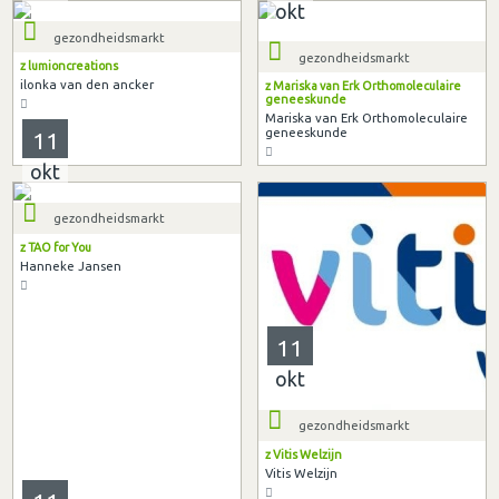
okt
gezondheidsmarkt
gezondheidsmarkt
z lumioncreations
ilonka van den ancker
z Mariska van Erk Orthomoleculaire
geneeskunde
Mariska van Erk Orthomoleculaire
geneeskunde
11
okt
gezondheidsmarkt
z TAO for You
Hanneke Jansen
11
okt
gezondheidsmarkt
z Vitis Welzijn
Vitis Welzijn