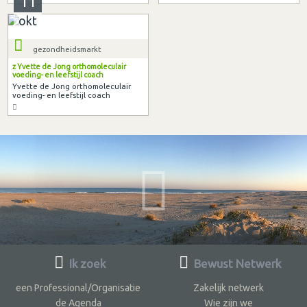
11
okt
gezondheidsmarkt
z Yvette de Jong orthomoleculair
voeding- en leefstijl coach
Yvette de Jong orthomoleculair
voeding- en leefstijl coach
Ik zoek
Bewust Netwerk
een Professional/Organisatie
Zakelijk netwerk
de Agenda
Wie zijn we