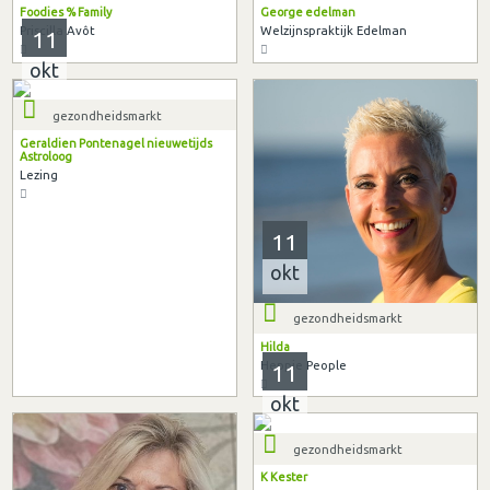
Foodies % Family
George edelman
Priscilla Avôt
Welzijnspraktijk Edelman
11
okt
gezondheidsmarkt
Geraldien Pontenagel nieuwetijds
Astroloog
Lezing
11
okt
gezondheidsmarkt
Hilda
Heppie People
11
okt
gezondheidsmarkt
K Kester