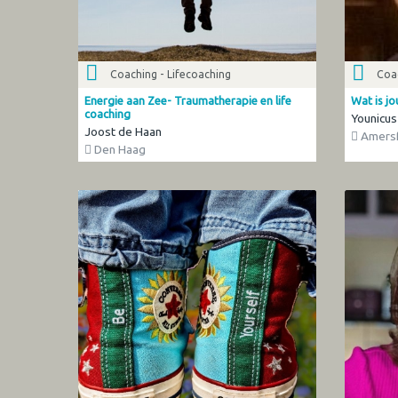
Coaching - Lifecoaching
Coac
Energie aan Zee- Traumatherapie en life
Wat is j
coaching
Younicus
Joost de Haan
Amersf
Den Haag