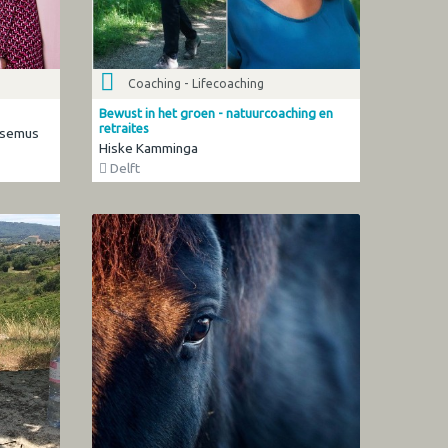
Coaching - Lifecoaching
Bewust in het groen - natuurcoaching en
retraites
ijsemus
Hiske Kamminga
Delft