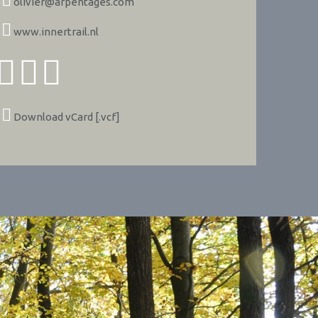
olivier@arpentages.com
www.innertrail.nl
Download vCard [.vcf]