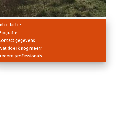
Introductie
Biografie
Contact gegevens
Wat doe ik nog meer?
Andere professionals