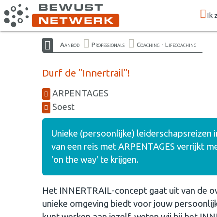
Ik 
Aanbod
Professionals
Coaching - Lifecoaching
Durf de "Innertrail"!
ARPENTAGES
Soest
Unieke (persoonlijke) leiderschapsreizen
van een reis met ARPENTAGES verrijkt me
'on the way' te krijgen.
Het INNERTRAIL-concept gaat uit van de ove
unieke omgeving biedt voor jouw persoonlij
kunt werken aan jezelf, weten wij bij het IN