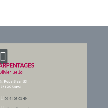
ARPENTAGES
Olivier Bello
Dr. Rupertlaan 53
3761 XS
Soest
06 41 08 03 49