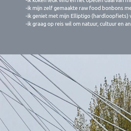
-ik koken leuk vind en het opeten daarvan mi
-ik mijn zelf gemaakte raw food bonbons me
-ik geniet met mijn Elliptigo (hardloopfiet
-ik graag op reis wil om natuur, cultuur en 