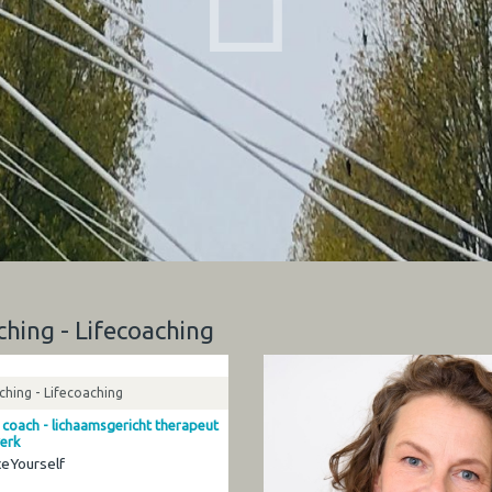
ching - Lifecoaching
hing - Lifecoaching
 coach - lichaamsgericht therapeut
erk
eYourself