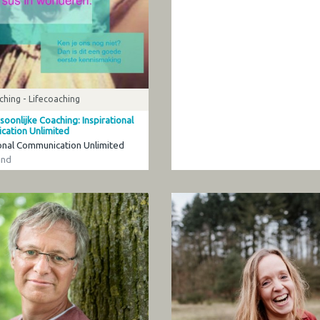
hing - Lifecoaching
oonlijke Coaching: Inspirational
ation Unlimited
ional Communication Unlimited
and