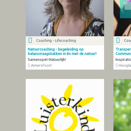
Coaching - Lifecoaching
Coac
Natuurcoaching - begeleiding op
Transpers
balansvraagstukken in én met de natuur!
Communic
Samenspel-Natuurlijk!
Inspirat
Amersfoort
Hoogl