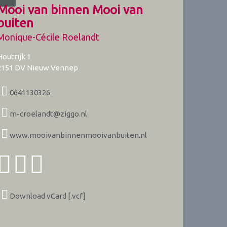
Mooi van binnen Mooi van
buiten
Monique-Cécile Roelandt
Houtrijk 1
2151 DV
Nieuw Vennep
0641130326
m-croelandt@ziggo.nl
www.mooivanbinnenmooivanbuiten.nl
Download vCard [.vcf]