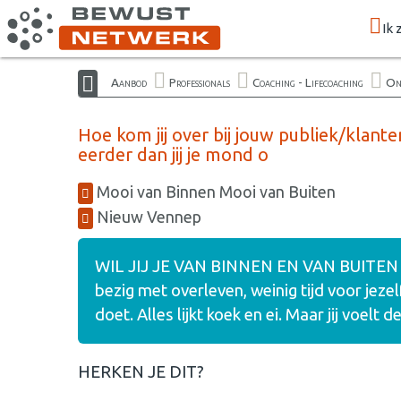
Ik 
Aanbod
Professionals
Coaching - Lifecoaching
On
Hoe kom jij over bij jouw publiek/klan
eerder dan jij je mond o
Mooi van Binnen Mooi van Buiten
Nieuw Vennep
WIL JIJ JE VAN BINNEN EN VAN BUITEN 
bezig met overleven, weinig tijd voor jeze
doet. Alles lijkt koek en ei. Maar jij voelt
HERKEN JE DIT?