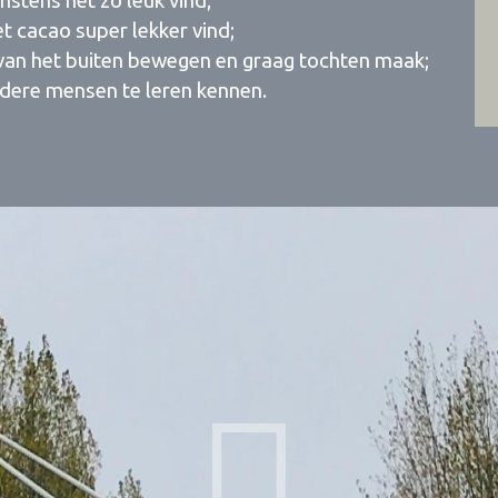
nstens net zo leuk vind;
t cacao super lekker vind;
s) van het buiten bewegen en graag tochten maak;
andere mensen te leren kennen.