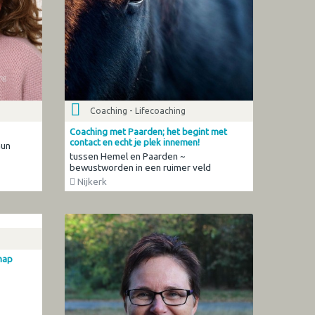
Coaching - Lifecoaching
Coaching met Paarden; het begint met
contact en echt je plek innemen!
Gun
tussen Hemel en Paarden ~
bewustworden in een ruimer veld
Nijkerk
hap