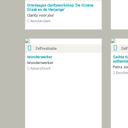
Driedaagse clarityworkshop 'De Groene
Draak en de Vierjarige'
Clarity voor jou!
Amsterdam
Zelfrealisatie
Zelf
Wonderwerker
Zachte Kr
authenti
Wonderwerker
Petra J
Amersfoort
Ensch