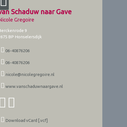
van Schaduw naar Gave
Nicole Gregoire
Berckenrode 9
2675 BP
Honselersdijk
06-40876206
06-40876206
nicole@nicolegregoire.nl
www.vanschaduwnaargave.nl
Download vCard [.vcf]