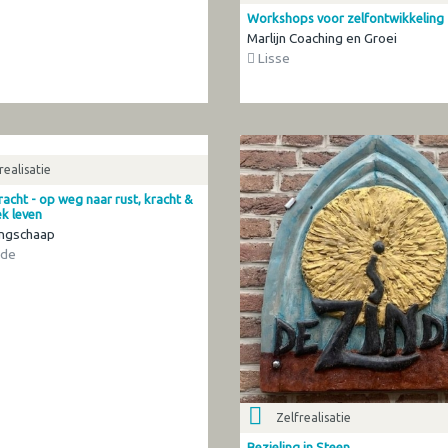
Workshops voor zelfontwikkeling
Marlijn Coaching en Groei
Lisse
realisatie
acht - op weg naar rust, kracht &
ek leven
ongschaap
ede
Zelfrealisatie
Bezieling in Steen