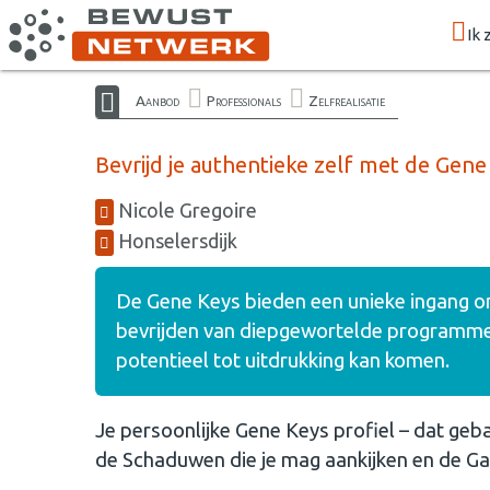
Ik 
Aanbod
Professionals
Zelfrealisatie
Bevrijd je authentieke zelf met de Gene
Nicole Gregoire
Honselersdijk
De Gene Keys bieden een unieke ingang om 
bevrijden van diepgewortelde programmeri
potentieel tot uitdrukking kan komen.
Je persoonlijke Gene Keys profiel – dat gebas
de Schaduwen die je mag aankijken en de Ga