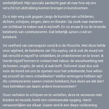
werkelijkheid. Mijn speciale aandacht gaat uit naar hoe wij ons
verschil tot uitdrukking kunnen brengen in kunstvormen.
Zo is mijn weg ook gegaan, langs de kunsten van schilderen,
dichten, schrijven, zingen, dans en theater. Op zoek naar manieren
om zichtbaar te maken wat in mij leeft. En zo ervaar ik nu de levende
betekenis van communiceren. Dat letterlijk
samen creëren
betekent.
De veelheid van zienswijzen vond ik in de filosofie. Met deze liefde
voor wijsheid, de betekenis van
filo-sophia,
vat ik ook de moed om
dat verschil in mijzelf te ontdekken, te onderkennen en te leven. Ik
leerde mijzelf kennen in contact met natuur; de wisselwerking met
de bomen, vogels, de wind, al wat leeft. Zielsveel staat dus ook
voor de moed om ons te openen voor het onbekende; hoe willen
wij onszelf als mens ontwikkelen? Welke vermogens hebben wij?
Als communiceren samen creëren betekent, hoe doen we dat dan?
Hoe betrekken we daarin andere levensvormen?
Door verhalen te schrijven en te vertellen, deze te verweven met
klanken en muziek, komt een communicatie opgang. Hierin
verwezenlijken we elkaar. Daarin vind ik een diepe voldoening.