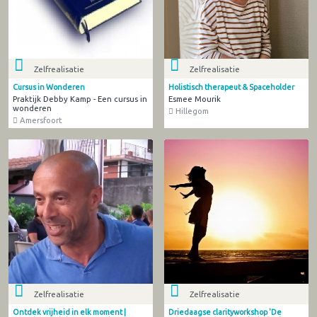
Zelfrealisatie
Zelfrealisatie
Cursus in Wonderen
Holistisch therapeut & Spaceholder
Praktijk Debby Kamp - Een cursus in
Esmee Mourik
wonderen
Hillegom
Amersfoort
Zelfrealisatie
Zelfrealisatie
Ontdek vrijheid in elk moment |
Driedaagse clarityworkshop 'De