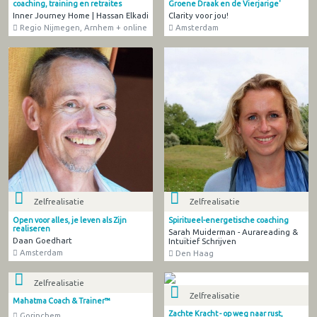
coaching, training en retraites
Groene Draak en de Vierjarige'
Inner Journey Home | Hassan Elkadi
Clarity voor jou!
Regio Nijmegen, Arnhem + online
Amsterdam
Zelfrealisatie
Zelfrealisatie
Open voor alles, je leven als Zijn
Spiritueel-energetische coaching
realiseren
Sarah Muiderman - Aurareading &
Daan Goedhart
Intuïtief Schrijven
Amsterdam
Den Haag
Zelfrealisatie
Zelfrealisatie
Mahatma Coach & Trainer™
Zachte Kracht - op weg naar rust,
Gorinchem