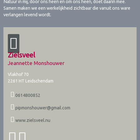
Natuur in mij, door ons heen en om ons heen, doet daarin mee.
Samen maken we een werkelijkheid zichtbaar die vanuit ons ware
verlangen levend wordt.
Zielsveel
Jeannette Monshouwer
Vlakhof 70
2261 HT
Leidschendam
0614800852
pipmonshouwer@gmail.com
www.zielsveel.nu