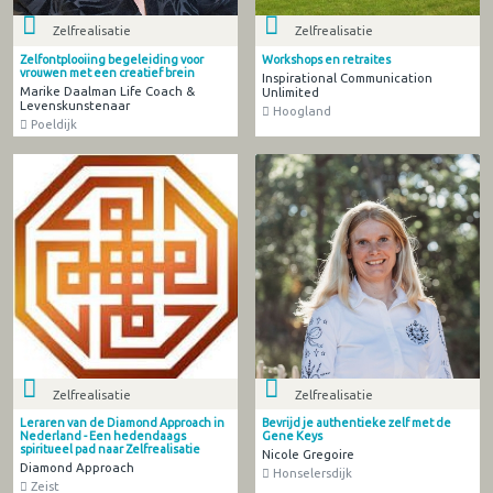
Zelfrealisatie
Zelfrealisatie
Zelfontplooiing begeleiding voor
Workshops en retraites
vrouwen met een creatief brein
Inspirational Communication
Marike Daalman Life Coach &
Unlimited
Levenskunstenaar
Hoogland
Poeldijk
Zelfrealisatie
Zelfrealisatie
Leraren van de Diamond Approach in
Bevrijd je authentieke zelf met de
Nederland - Een hedendaags
Gene Keys
spiritueel pad naar Zelfrealisatie
Nicole Gregoire
Diamond Approach
Honselersdijk
Zeist