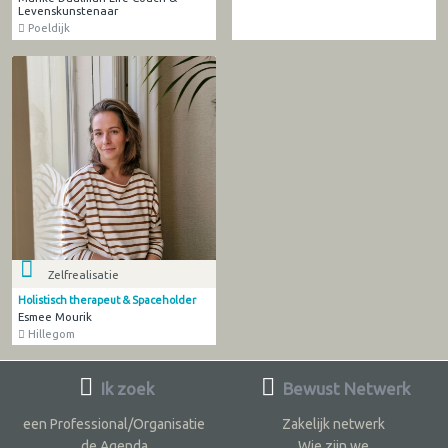
Levenskunstenaar
Poeldijk
Zelfrealisatie
Holistisch therapeut & Spaceholder
Esmee Mourik
Hillegom
Ik zoek
Bewust Netwerk
een Professional/Organisatie
Zakelijk netwerk
de Agenda
Wie zijn we