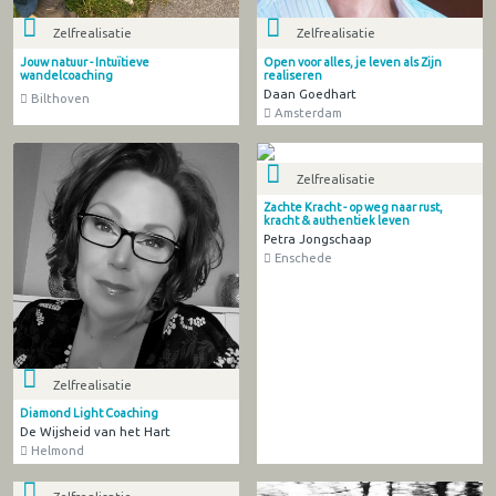
Zelfrealisatie
Zelfrealisatie
Jouw natuur - Intuïtieve
Open voor alles, je leven als Zijn
wandelcoaching
realiseren
Daan Goedhart
Bilthoven
Amsterdam
Zelfrealisatie
Zachte Kracht - op weg naar rust,
kracht & authentiek leven
Petra Jongschaap
Enschede
Zelfrealisatie
Diamond Light Coaching
De Wijsheid van het Hart
Helmond