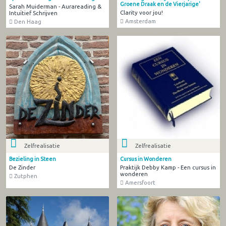
Groene Draak en de Vierjarige'
Sarah Muiderman - Aurareading &
Clarity voor jou!
Intuïtief Schrijven
Amsterdam
Den Haag
Zelfrealisatie
Zelfrealisatie
Bezieling in Steen
Cursus in Wonderen
De Zinder
Praktijk Debby Kamp - Een cursus in
wonderen
Zutphen
Amersfoort