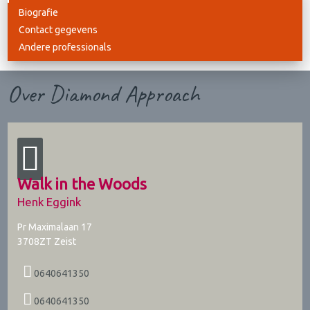
Biografie
Contact gegevens
Andere professionals
Over Diamond Approach
Walk in the Woods
Henk Eggink
Pr Maximalaan 17
3708ZT
Zeist
0640641350
0640641350