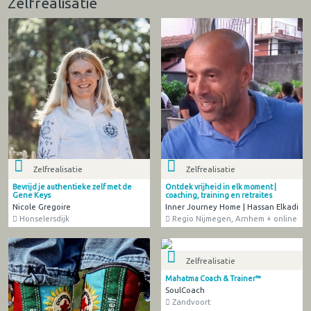
Zelfrealisatie
Zelfrealisatie
Zelfrealisatie
Bevrijd je authentieke zelf met de
Ontdek vrijheid in elk moment |
Gene Keys
coaching, training en retraites
Nicole Gregoire
Inner Journey Home | Hassan Elkadi
Honselersdijk
Regio Nijmegen, Arnhem + online
Zelfrealisatie
Mahatma Coach & Trainer™
SoulCoach
Zandvoort