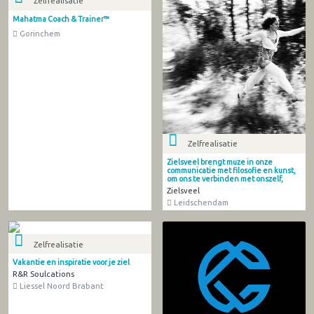
Zelfrealisatie
Mahatma Coach & Trainer™
Gorinchem
Zelfrealisatie
Zielsveel brengt muze in onze
communicatie met filosofie en kunst,
om ons te verbinden met onszelf,
Zielsveel
Leidschendam
Zelfrealisatie
Vakantie en inspiratie voor je ziel
R&R Soulcations
Liessel Noord Brabant