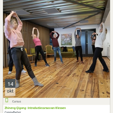
14
okt
Cursus
Zhineng Qigong - Introductiecursus van 8 lessen
ConnyBeter