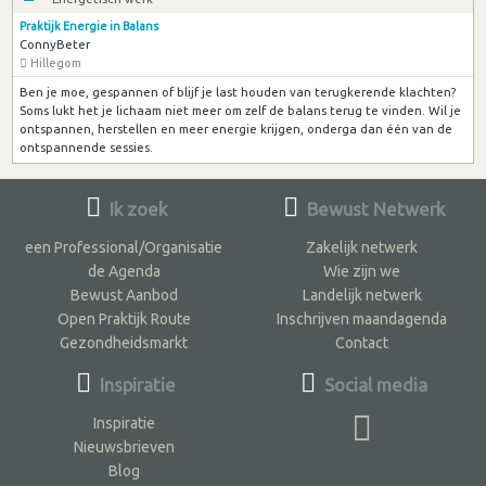
Praktijk Energie in Balans
ConnyBeter
Hillegom
Ben je moe, gespannen of blijf je last houden van terugkerende klachten?
Soms lukt het je lichaam niet meer om zelf de balans terug te vinden. Wil je
ontspannen, herstellen en meer energie krijgen, onderga dan één van de
ontspannende sessies.
Ik zoek
Bewust Netwerk
een Professional/Organisatie
Zakelijk netwerk
de Agenda
Wie zijn we
Bewust Aanbod
Landelijk netwerk
Open Praktijk Route
Inschrijven maandagenda
Gezondheidsmarkt
Contact
Inspiratie
Social media
Inspiratie
Nieuwsbrieven
Blog