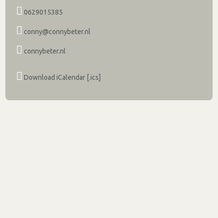
0629015385
conny@connybeter.nl
connybeter.nl
Download iCalendar [.ics]