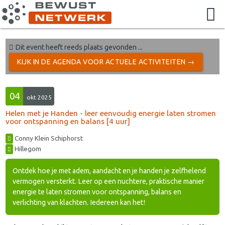
Dit event heeft reeds plaats gevonden ...
KIJK IN DE AGENDA VOOR ACTUELE ACTIVITEITEN →
04
okt 2025
Helen met je Handen - leer eenvoudig energie laten stromen
voor ontspanning en balans [4 uur]
Conny Klein Schiphorst
Hillegom
Ontdek hoe je met adem, aandacht en je handen je zelfhelend
vermogen versterkt. Leer op een nuchtere, praktische manier
energie te laten stromen voor ontspanning, balans en
verlichting van klachten. Iedereen kan het!