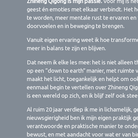
Zhineng Qigong is mijn passie.
Voor mij is h
geest én emoties met elkaar verbindt. Het h
te worden, meer mentale rust te ervaren en
doorvoelen en in beweging te brengen.
Vanuit eigen ervaring weet ik hoe transform
meer in balans te zijn en blijven.
Dat neem ik elke les mee: het is niet alleen 
op een “down to earth” manier, met ruimte 
maakt het licht, toegankelijk en helpt om oo
eenmaal begin te vertellen over Zhineng Qi
is een wereld op zich, en ik blijf zelf ook st
Al ruim 20 jaar verdiep ik me in lichamelijk, 
nieuwsgierigheid ben ik mijn eigen praktijk
verantwoorde en praktische manier te onder
bewust, en met aandacht voor wat er van bin