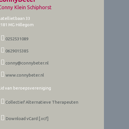
Conny Klein Schiphorst
Satellietbaan 33
2181 MG
Hillegom
0252531089
0629015385
conny@connybeter.nl
www.connybeter.nl
Lid van beroepsvereniging
Collectief Alternatieve Therapeuten
Download vCard [.vcf]