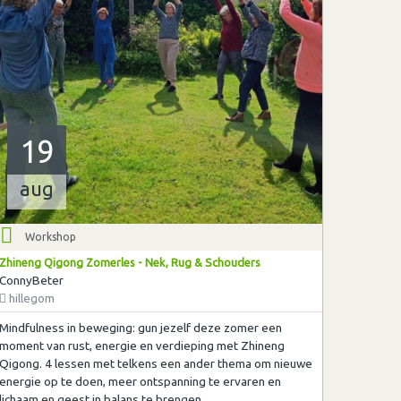
19
aug
Workshop
Zhineng Qigong Zomerles - Nek, Rug & Schouders
ConnyBeter
hillegom
Mindfulness in beweging: gun jezelf deze zomer een
moment van rust, energie en verdieping met Zhineng
Qigong. 4 lessen met telkens een ander thema om nieuwe
energie op te doen, meer ontspanning te ervaren en
lichaam en geest in balans te brengen.