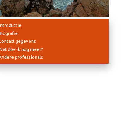
Introductie
Biografie
Contact gegevens
Wat doe ik nog meer?
Andere professionals