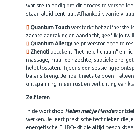
wat steun nodig om dit proces te versnellen
staan altijd centraal. Afhankelijk van je vr
Quantum Touch
versterkt het zelfherstel
zachte aanraking en aandacht, geef ik jouw
Quantum Allergy
helpt verstoringen te res
Zhengti
betekent “het hele lichaam” en rich
massage, maar een zachte, subtiele energet
helpt loslaten. Tijdens een sessie lig je onts
balans breng. Je hoeft niets te doen – allee
ontspanning, meer rust en verlichting van kl
Zelf leren
In de workshop
Helen met je Handen
ontdek
werken. Je leert praktische technieken die je 
energetische EHBO-kit die altijd beschikbaar