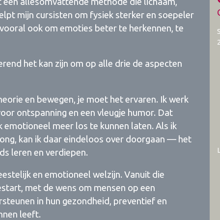
et een allesomvattende methode die lichaam,
elpt mijn cursisten om fysiek sterker en soepeler
 vooral ook om emoties beter te herkennen, te
erend het kan zijn om op alle drie de aspecten
theorie en bewegen, je moet het ervaren. Ik werk
voor ontspanning en een vleugje humor. Dat
k emotioneel meer los te kunnen laten. Als ik
gong, kan ik daar eindeloos over doorgaan — het
eeds leren en verdiepen.
geestelijk en emotioneel welzijn. Vanuit die
 gestart, met de wens om mensen op een
steunen in hun gezondheid, preventief en
nen leeft.