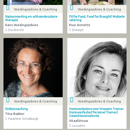
Voedingsadvies & Coaching
Voedingsadvies & Coaching
Natuurvoeding en orthomoleculaire
Fit for Food, Food for thought! Mobiele
therapie
catering
Kans Voedingsadvies.
Puur Annette
Dordrecht
Drempt
Voedingsadvies & Coaching
Voedingsadvies & Coaching
Eetbuicoaching
Hormoonbalans voor Vrouwen Trainer
Hormoonfactor/ Personal Trainer/
Titia Bakker
Gewichtsconsulente
Haarlem Schalkwijk
VitaalVrouw
Leusden