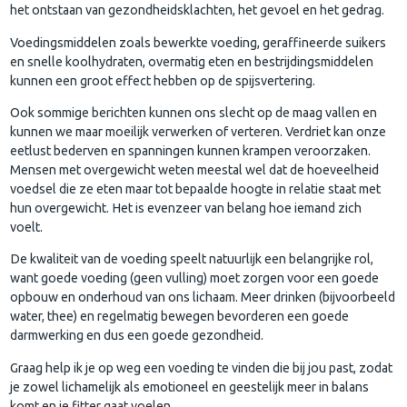
het ontstaan van gezondheidsklachten, het gevoel en het gedrag.
Voedingsmiddelen zoals bewerkte voeding, geraffineerde suikers
en snelle koolhydraten, overmatig eten en bestrijdingsmiddelen
kunnen een groot effect hebben op de spijsvertering.
Ook sommige berichten kunnen ons slecht op de maag vallen en
kunnen we maar moeilijk verwerken of verteren. Verdriet kan onze
eetlust bederven en spanningen kunnen krampen veroorzaken.
Mensen met overgewicht weten meestal wel dat de hoeveelheid
voedsel die ze eten maar tot bepaalde hoogte in relatie staat met
hun overgewicht. Het is evenzeer van belang hoe iemand zich
voelt.
De kwaliteit van de voeding speelt natuurlijk een belangrijke rol,
want goede voeding (geen vulling) moet zorgen voor een goede
opbouw en onderhoud van ons lichaam. Meer drinken (bijvoorbeeld
water, thee) en regelmatig bewegen bevorderen een goede
darmwerking en dus een goede gezondheid.
Graag help ik je op weg een voeding te vinden die bij jou past, zodat
je zowel lichamelijk als emotioneel en geestelijk meer in balans
komt en je fitter gaat voelen.