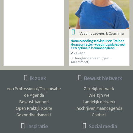
Voedingsadvies & Coaching
Natuurvoedingsadviseur en Trainer
Hormoonfactor - voedingsadvies voor
een optimale hormoonbalans
VivaSano
Hooglanderveen (gem.
Amersfoort)
Ik zoek
Bewust Netwerk
een Professional/Organisatie
Zakelijk netwerk
de Agenda
Wie zijn we
Bewust Aanbod
Landelijk netwerk
Open Praktijk Route
Inschrijven maandagenda
Gezondheidsmarkt
Contact
Inspiratie
Social media