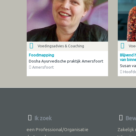
Voedingsadvies & Coaching
Voe
Foodmapping
Blijvend 
van binne
Dosha Ayurvedische praktijk Amersfoort
Susan va
Amersfoort
Hoofd
Ik zoek
Bew
een Professional/Organisatie
Zakelijk