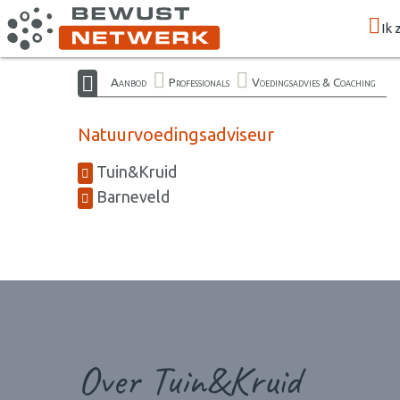
Ik 
Aanbod
Professionals
Voedingsadvies & Coaching
Natuurvoedingsadviseur
Tuin&Kruid
Barneveld
Over Tuin&Kruid