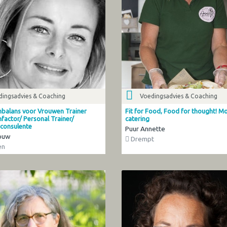
dingsadvies & Coaching
Voedingsadvies & Coaching
alans voor Vrouwen Trainer
Fit for Food, Food for thought! M
actor/ Personal Trainer/
catering
consulente
Puur Annette
ouw
Drempt
en