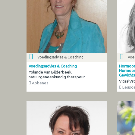
Voedingsadvies & Coaching
Voe
Voedingsadvies & Coaching
Hormoonb
Hormoonf
Yolande van Bilderbeek,
Gewichts
natuurgeneeskundig therapeut
VitaalVr
Abbenes
Leusd