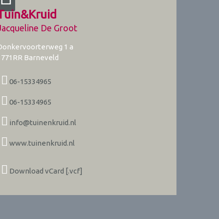
Tuin&Kruid
Jacqueline De Groot
Donkervoorterweg 1 a
3771RR
Barneveld
06-15334965
06-15334965
info@tuinenkruid.nl
www.tuinenkruid.nl
Download vCard [.vcf]