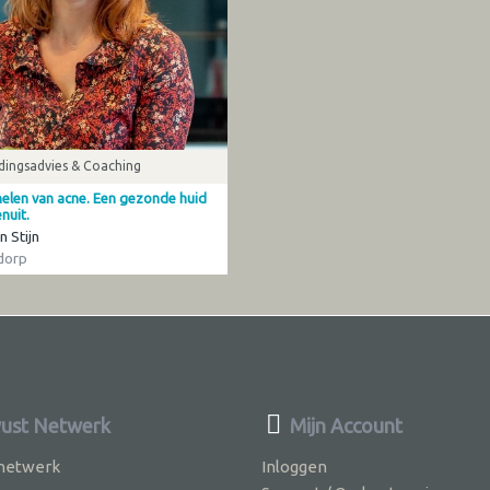
dingsadvies & Coaching
helen van acne. Een gezonde huid
nuit.
n Stijn
dorp
ust Netwerk
Mijn Account
 netwerk
Inloggen