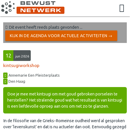
Dit event heeft reeds plaats gevonden ...
KIJK IN DE AGENDA VOOR ACTUELE ACTIVITEITEN →
12
jun 2026
kintsugiworkshop
Annemarie Een Pleisterplaats
Den Haag
Doe je mee met kintsugi om met goud gebroken porselein te
herstellen? Het stralende goud wat het resultaat is van kintsugi
is een liefdevolle oproep aan ons om net zo te glanzen.
In de filosofie van de Grieks-Romeinse oudheid werd al gesproken
over ‘levenskunst’ en dat is nu actueler dan ooit. Eenvoudig gezegd