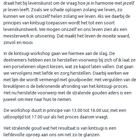
draait het bij levenskunst om de vraag hoe je in harmonie met jezelf
je leven leeft. Zoals we schade oplopen zolang we leven, zo
kunnen we ook onszelf helen zolang we leven. Als we daarbij de
principes van kintsugi toepassen wordt het tot een soort
levenskunstwerk. We mogen onszelf en ons leven zien als een
meesterwerk in uitvoering. Dat maakt het leven de moeite waard,
zinvol en mooi.
In de kintsugi workshop gaan we hiermee aan de slag. De
deelnemers hebben een te herstellen voorwerp bij zich of ik laat ze
een porseleinen object kiezen, wat ze kapot laten vallen. Dat gaan
we vervolgens met liefde en zorg herstellen. Daarbij werken we
met lijm die wordt vermengd met goudpoeder. Het vergulden van de
breuklijnen is de bekronende afronding van het kintsugi-proces.
Het nu herstelde voorwerp met de stralende gouden aders is een
juweel om mee naar huis te nemen.
De workshop duurt in principe van 13.00 tot 16.00 uur, met een
uitlooptijd tot 17.00 uur als het proces daarom vraagt.
Het stralende goud wat het resultaat is van kintsugi is een
liefdevolle oproep aan ons om net zo te glanzen.