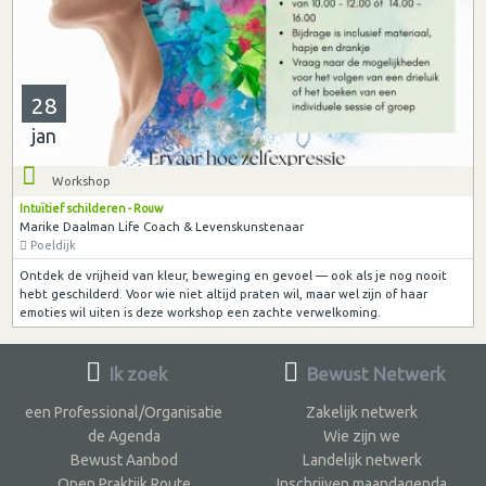
28
jan
Workshop
Intuïtief schilderen - Rouw
Marike Daalman Life Coach & Levenskunstenaar
Poeldijk
Ontdek de vrijheid van kleur, beweging en gevoel — ook als je nog nooit
hebt geschilderd. Voor wie niet altijd praten wil, maar wel zijn of haar
emoties wil uiten is deze workshop een zachte verwelkoming.
Ik zoek
Bewust Netwerk
een Professional/Organisatie
Zakelijk netwerk
de Agenda
Wie zijn we
Bewust Aanbod
Landelijk netwerk
Open Praktijk Route
Inschrijven maandagenda