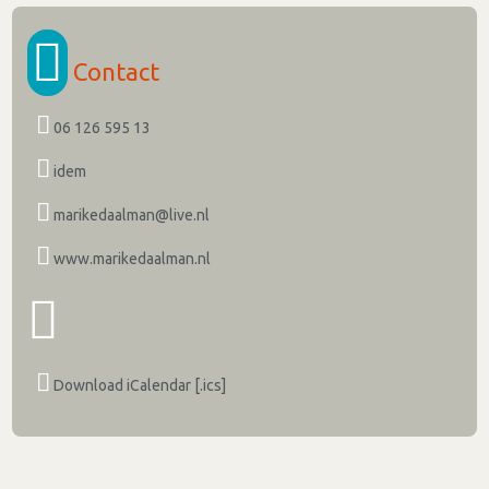
Contact
06 126 595 13
idem
marikedaalman@live.nl
www.marikedaalman.nl
Download iCalendar [.ics]