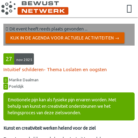
Dit event heeft reeds plaats gevonden ...
KIJK IN DE AGENDA VOOR ACTUELE ACTIVITEITEN →
27
nov 2025
Intuïtief schilderen- Thema Loslaten en oogsten
Marike Daalman
Poeldijk
Emotionele pijn kan als fysieke pijn ervaren worden. Met
behulp van kunst en creativiteit ondersteunen we het
helingsproces van deze zielswonden.
Kunst en creativiteit werken helend voor de ziel