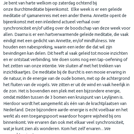
Je bent van harte welkom op zaterdag ochtend bij
onze Burchtmeditatie bijeenkomst. Elke week is er een geleide
meditatie of sjamanenreis met een ander thema. Annette opent de
bijeenkomst met een inleidend actueel verhaal over
synchroniciteit en/of uitleg over de boodschap van deze week voor
allen. Daarna is er een hartverwarmende geleide meditatie, die vaak
eindigt met een gedicht van Annette, en/of mindfulness. We
houden een nabespreking, waarin een ieder die dat wil zijn
bevindingen kan delen. Dit heeft al vaak geleid tot mooie inzichten
en er ontstaat verbinding. We doen soms nog een tap-oefening of
het zetten van onze intentie. We sluiten af met het trekken van
inzichtkaartjes. De meditatie bij de Burcht is een mooie ervaring in
de natuur, in de energie van de oude bomen, met op de achtergrond
het fluiten van de vogels. We zitten er uit de wind en vaak heerlijk in
de zon. Het is bovendien een plek met een bijzondere energie,
omdat midden tussen de 3 bomen een kruispunt van Leylijnen is.
Hierdoor wordt het aangemerkt als één van de krachtplaatsen van
Nederland. Deze bijzondere aarde-energie is echt voelbaar en het
werkt als een toegangspoort waardoor hogere wijsheid bij ons
binnenkomt. We ervaren dan ook met elkaar veel synchroniciteit,
wat je kunt zien als wonderen. Kom het zelf ervaren…We