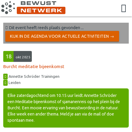
Dit event heeft reeds plaats gevonden ...
KIJK IN DE AGENDA VOOR ACTUELE ACTIVITEITEN →
18
okt 2025
Burcht meditatie bijeenkomst
Annette Schröder Trainingen
Leiden
Elke zaterdagochtend om 10.15 uur leidt Annette Schröder
een Meditatie bijeenkomst of sjamanenreis op het plein bij de
Burcht. Een mooie ervaring van bewustwording in de natuur.
Elke week een ander thema. Meld je aan via de mail of doe
spontaan mee.