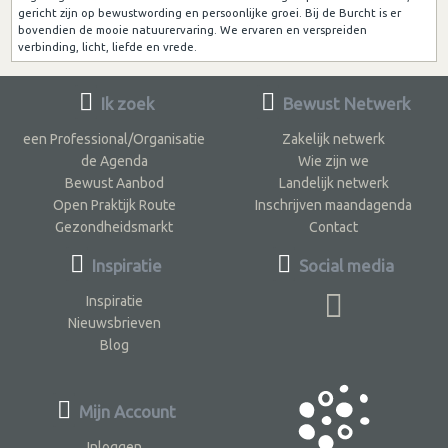
gericht zijn op bewustwording en persoonlijke groei. Bij de Burcht is er
bovendien de mooie natuurervaring. We ervaren en verspreiden
verbinding, licht, liefde en vrede.
Ik zoek
Bewust Netwerk
een Professional/Organisatie
Zakelijk netwerk
de Agenda
Wie zijn we
Bewust Aanbod
Landelijk netwerk
Open Praktijk Route
Inschrijven maandagenda
Gezondheidsmarkt
Contact
Inspiratie
Social media
Inspiratie
Nieuwsbrieven
Blog
Mijn Account
Inloggen