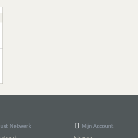
ust Netwerk
Mijn Account
 netwerk
Inloggen