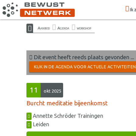
Ik 
Aanbod
Agenda
workshop
Dit event heeft reeds plaats gevonden ...
KIJK IN DE AGENDA VOOR ACTUELE ACTIVITEITE
11
okt 2025
Burcht meditatie bijeenkomst
Annette Schröder Trainingen
Leiden