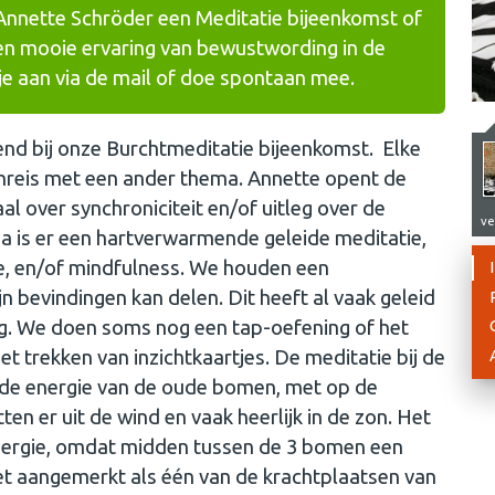
Annette Schröder een Meditatie bijeenkomst of
Een mooie ervaring van bewustwording in de
je aan via de mail of doe spontaan mee.
nd bij onze Burchtmeditatie bijeenkomst. Elke
enreis met een ander thema. Annette opent de
l over synchroniciteit en/of uitleg over de
ve
 is er een hartverwarmende geleide meditatie,
te, en/of mindfulness. We houden een
jn bevindingen kan delen. Dit heeft al vaak geleid
ing. We doen soms nog een tap-oefening of het
et trekken van inzichtkaartjes. De meditatie bij de
in de energie van de oude bomen, met op de
ten er uit de wind en vaak heerlijk in de zon. Het
energie, omdat midden tussen de 3 bomen een
het aangemerkt als één van de krachtplaatsen van