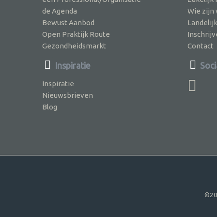
de Agenda
Wie zijn
Bewust Aanbod
Landelij
Open Praktijk Route
Inschri
Gezondheidsmarkt
Contact
Inspiratie
Soci
Inspiratie
Nieuwsbrieven
Blog
©20