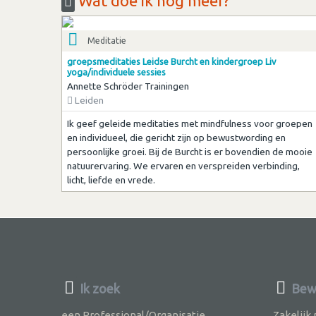
Wat doe ik nog meer?
Meditatie
groepsmeditaties Leidse Burcht en kindergroep Liv
yoga/individuele sessies
Annette Schröder Trainingen
Leiden
Ik geef geleide meditaties met mindfulness voor groepen
en individueel, die gericht zijn op bewustwording en
persoonlijke groei. Bij de Burcht is er bovendien de mooie
natuurervaring. We ervaren en verspreiden verbinding,
licht, liefde en vrede.
Ik zoek
Bew
een Professional/Organisatie
Zakelijk