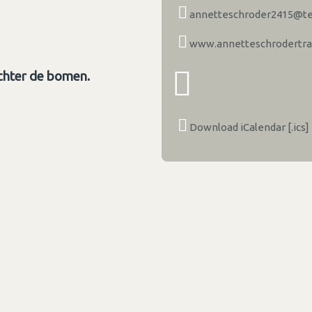
annetteschroder2415@tel
www.annetteschrodertrai
achter de bomen.
Download iCalendar [.ics]