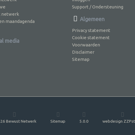
 we
Support / Ondersteuning
k netwerk
Algemeen
jven maandagenda
Privacy statement
Cookie statement
al media
Voorwaarden
Disclaimer
Sitemap
26 Bewust Netwerk
Sitemap
5.0.0
webdesign ZZPst