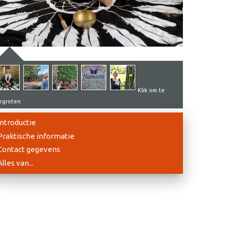
Klik om te
rgroten
Introductie
Praktische informatie
Contact gegevens
Alles van...