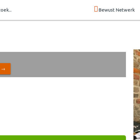
zoek...
Bewust Netwerk
N →