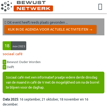
Dit event heeft reeds plaats gevonden ...
KIJK IN DE AGENDA VOOR ACTUELE ACTIVITEITEN →
18
nov 2025
sociaal café
Bewust Ouder Worden
Delft
Sociaal café met een informatief praatje iedere derde dinsdag
van de maand in café de V met de mogelijkheid om na de borrel
te blijven voor de daghap.
Data 2025
: 16 september, 21 oktober, 18 november en 16
december.