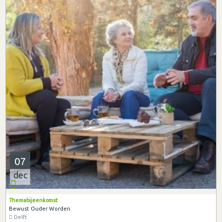
07
dec
Themabijeenkomst
Bewust Ouder Worden
Delft