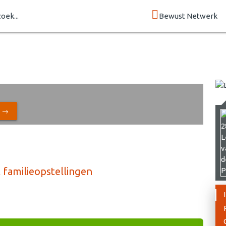
zoek...
Bewust Netwerk
N →
familieopstellingen