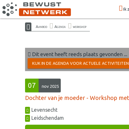
Ik 
Aanbod
Agenda
workshop
Dit event heeft reeds plaats gevonden ...
KIJK IN DE AGENDA VOOR ACTUELE ACTIVITEITE
07
nov 2025
Dochter van je moeder - Workshop met 
Levensecht
Leidschendam