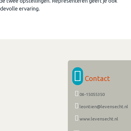
de twee opstellingen. Representeren geeft je ook
rdevolle ervaring.
Contact
06-15055350
leontien@levensecht.nl
www.levensecht.nl