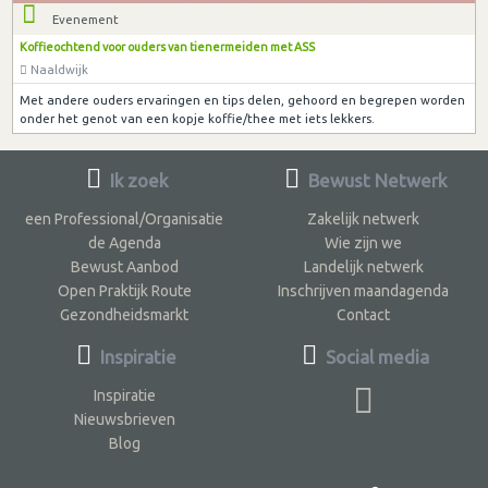
Evenement
Koffieochtend voor ouders van tienermeiden met ASS
Naaldwijk
Met andere ouders ervaringen en tips delen, gehoord en begrepen worden
onder het genot van een kopje koffie/thee met iets lekkers.
Ik zoek
Bewust Netwerk
een Professional/Organisatie
Zakelijk netwerk
de Agenda
Wie zijn we
Bewust Aanbod
Landelijk netwerk
Open Praktijk Route
Inschrijven maandagenda
Gezondheidsmarkt
Contact
Inspiratie
Social media
Inspiratie
Nieuwsbrieven
Blog