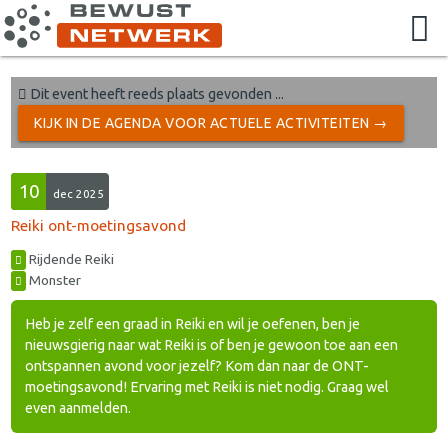
Dit event heeft reeds plaats gevonden ...
KIJK IN DE AGENDA VOOR ACTUELE ACTIVITEITEN →
10
dec 2025
Reiki ont-moetingsavond
Rijdende Reiki
Monster
Heb je zelf een graad in Reiki en wil je oefenen, ben je
nieuwsgierig naar wat Reiki is of ben je gewoon toe aan een
ontspannen avond voor jezelf? Kom dan naar de ONT-
moetingsavond! Ervaring met Reiki is niet nodig. Graag wel
even aanmelden.