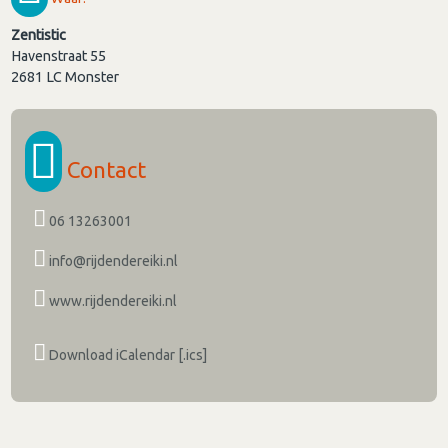
Zentistic
Havenstraat 55
2681 LC
Monster
Contact
06 13263001
info@rijdendereiki.nl
www.rijdendereiki.nl
Download iCalendar [.ics]