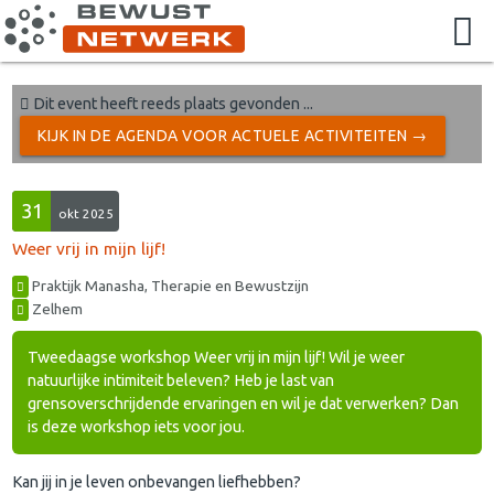
Dit event heeft reeds plaats gevonden ...
KIJK IN DE AGENDA VOOR ACTUELE ACTIVITEITEN →
31
okt 2025
Weer vrij in mijn lijf!
Praktijk Manasha, Therapie en Bewustzijn
Zelhem
Tweedaagse workshop Weer vrij in mijn lijf! Wil je weer
natuurlijke intimiteit beleven? Heb je last van
grensoverschrijdende ervaringen en wil je dat verwerken? Dan
is deze workshop iets voor jou.
Kan jij in je leven onbevangen liefhebben?