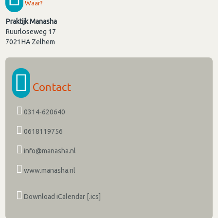
Waar?
Praktijk Manasha
Ruurloseweg 17
7021HA
Zelhem
Contact
0314-620640
0618119756
info@manasha.nl
www.manasha.nl
Download iCalendar [.ics]