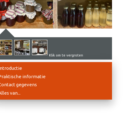
Klik om te vergroten
Introductie
Praktische informatie
Contact gegevens
Alles van...