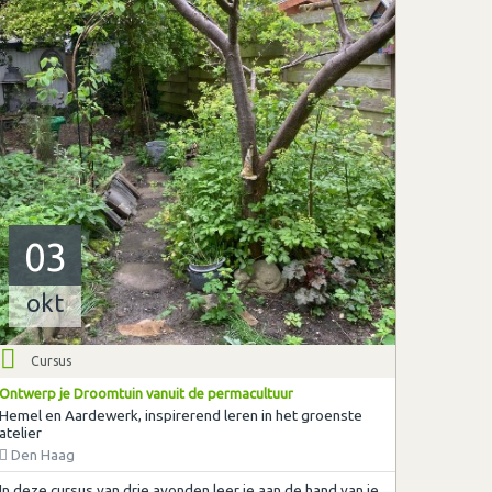
03
okt
Cursus
Ontwerp je Droomtuin vanuit de permacultuur
Hemel en Aardewerk, inspirerend leren in het groenste
atelier
Den Haag
In deze cursus van drie avonden leer je aan de hand van je