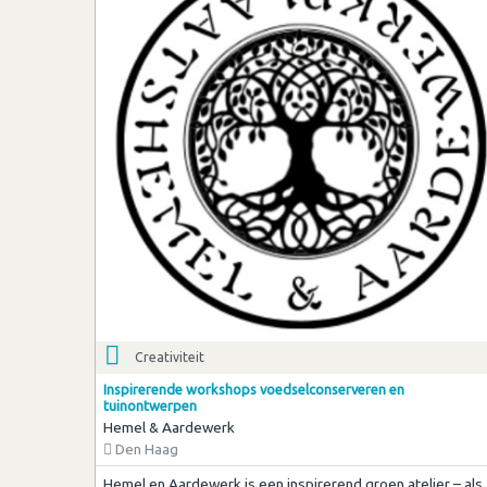
Creativiteit
Inspirerende workshops voedselconserveren en
tuinontwerpen
Hemel & Aardewerk
Den Haag
Hemel en Aardewerk is een inspirerend groen atelier – als