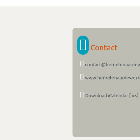
Contact
contact@hemelenaardew
www.hemelenaardewerk.
Download iCalendar [.ics]