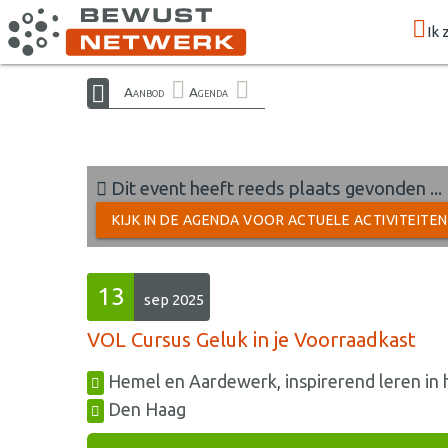
Ik 
Aanbod
Agenda
Dit event heeft reeds plaats gevonden ...
KIJK IN DE AGENDA VOOR ACTUELE ACTIVITEITE
13
sep 2025
VOL Cursus Geluk in je Voorraadkast
Hemel en Aardewerk, inspirerend leren in h
Den Haag