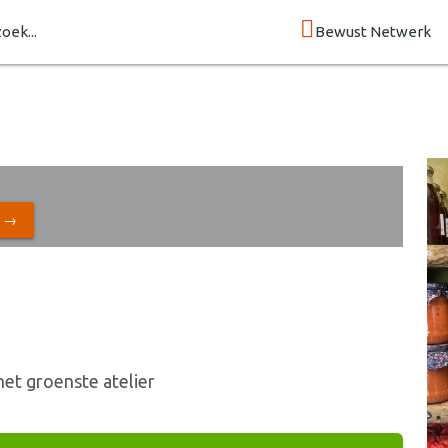
zoek...
Bewust Netwerk
N →
et groenste atelier