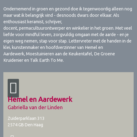
Ondernemend in groen en gezond doe ik tegenwoordig alleen nog
maar wat ik belangrijk vind - desnoods dwars door elkaar. Als
enthousiast keramist, schrijver,
docent, permacultuurontwerper en winkelier in het groen. Met veel
liefde voor mindful leven, zorgvuldig omgaan met de aarde - en je
eigen weg nemen, stap voor stap. Lettervreter met de handen in de
klei, kunstenmaker en hoofdverzinner van Hemel en
Aardewerk, Moestuinieren aan de Keukentafel, De Groene
Kruidenier en Talk Earth To Me.
Hemel en Aardewerk
Gabriella van der Linden
Zuiderparklaan 313
2574 GB
Den Haag