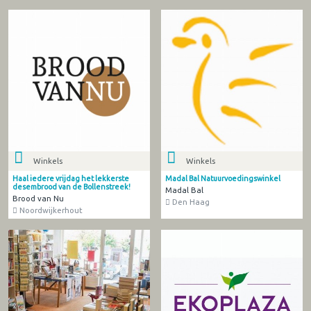
Winkels
Winkels
Haal iedere vrijdag het lekkerste
Madal Bal Natuurvoedingswinkel
desembrood van de Bollenstreek!
Madal Bal
Brood van Nu
Den Haag
Noordwijkerhout