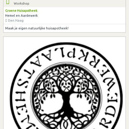
Workshop
Groene Huisapotheek
Hemel en Aardewerk
Den Haag
Maak je eigen natuurlijke huisapotheek!