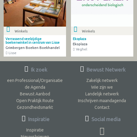
Winkels
Winkels
Verrassend veelzijdige
Ekoplaza
boekenwinkel in centrum van Lisse
Ekoplaza
Grimbergen Boeken Boekhandel
Veghel
Lisse
Ik zoek
Bewust Netwerk
een Professional/Organisatie
Zakelijk netwerk
de Agenda
Wie zijn we
Bewust Aanbod
Landelijk netwerk
Open Praktijk Route
Inschrijven maandagenda
Gezondheidsmarkt
Contact
Inspiratie
Social media
Inspiratie
Nieuwsbrieven