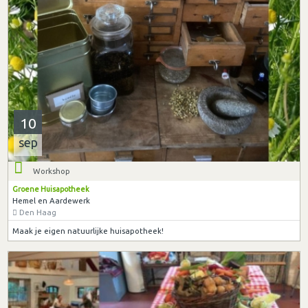
10
sep
Workshop
Groene Huisapotheek
Hemel en Aardewerk
Den Haag
Maak je eigen natuurlijke huisapotheek!