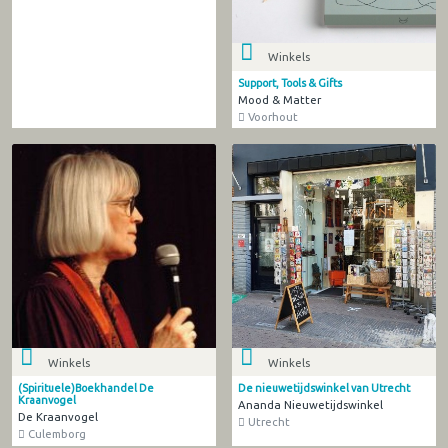
Winkels
Support, Tools & Gifts
Mood & Matter
Voorhout
Winkels
Winkels
(Spirituele)Boekhandel De
De nieuwetijdswinkel van Utrecht
Kraanvogel
Ananda Nieuwetijdswinkel
De Kraanvogel
Utrecht
Culemborg