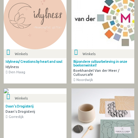
Winkels
Winkels
Idylness/ Creations by heart and soul
Bijzondere cultuurbeleving in onze
boekenwinkel!
Idylness
Boekhandel Van der Meer /
Den Haag
Cultuurcafé
Noordwijk
Winkels
Daan's Drogisterij
Daan's Drogisterij
Gorredijk