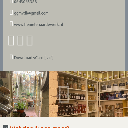
0643063388
ggmvdl@gmail.com
www.hemelenaardewerk.nl
Download vCard [.vcf]
Wat doe ik nog meer?