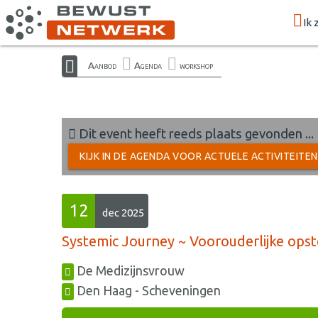
Ik 
Aanbod
Agenda
workshop
Dit event heeft reeds plaats gevonden ...
KIJK IN DE AGENDA VOOR ACTUELE ACTIVITEITE
12
dec 2025
Systemic Journey ~ Voorouderlijke opst
De Medizijnsvrouw
Den Haag - Scheveningen