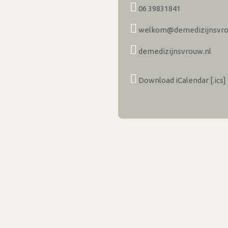
06 39831841
welkom@demedizijnsvro
demedizijnsvrouw.nl
Download iCalendar [.ics]