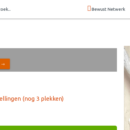
zoek...
Bewust Netwerk
N →
ellingen (nog 3 plekken)