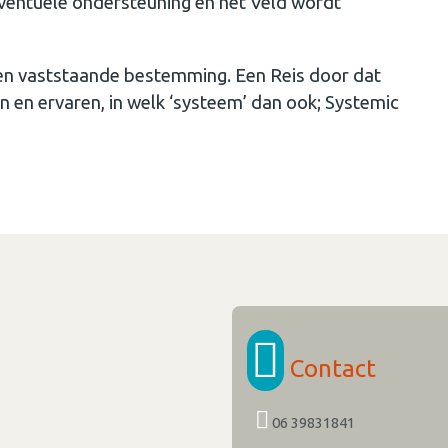
 eventuele ondersteuning en het Veld wordt
 een vaststaande bestemming. Een Reis door dat
en en ervaren, in welk ‘systeem’ dan ook; Systemic
Contact
06 39831841