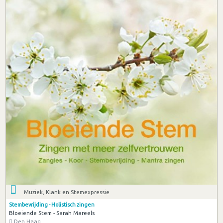
Muziek, Klank en Stemexpressie
Stembevrijding - Holistisch zingen
Bloeiende Stem - Sarah Mareels
Den Haag