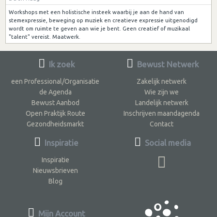
Workshops met een holistische insteek waarbij je aan de hand van
stemexpressie, beweging op muziek en creatieve expressie uitgenodigd
wordt om ruimte te geven aan wie je bent. Geen creatief of muzikaal
"talent" vereist. Maatwerk.
Ik zoek
Bewust Netwerk
een Professional/Organisatie
Zakelijk netwerk
de Agenda
Wie zijn we
Bewust Aanbod
Landelijk netwerk
Open Praktijk Route
Inschrijven maandagenda
Gezondheidsmarkt
Contact
Inspiratie
Social media
Inspiratie
Nieuwsbrieven
Blog
Mijn Account