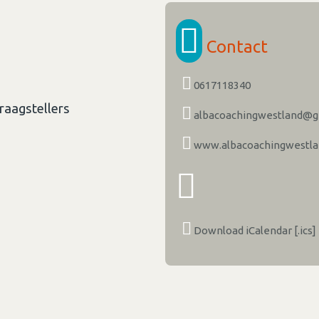
Contact
0617118340
raagstellers
albacoachingwestland@g
www.albacoachingwestla
Download iCalendar [.ics]