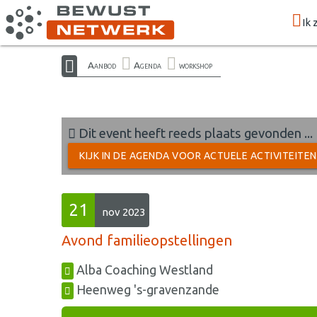
Ik 
Aanbod
Agenda
workshop
Dit event heeft reeds plaats gevonden ...
KIJK IN DE AGENDA VOOR ACTUELE ACTIVITEITE
21
nov 2023
Avond familieopstellingen
Alba Coaching Westland
Heenweg 's-gravenzande