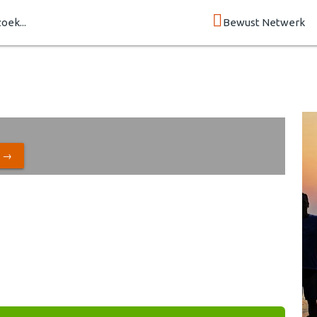
zoek...
Bewust Netwerk
N →