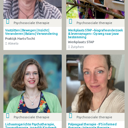
Psychosociale therapie
Psychosociale therapie
Vastzitten | Bewegen | Inzicht |
Werkplaats STAP ~biografieonderzoek
Veranderen | Balans | Verwondering
& levensvragen~ Op weg naar jouw
bestemming
Praktijk Harts-Tocht
Werkplaats STAP
Almelo
Zutphen
Psychosociale therapie
Psychosociale therapie
Lichaamsgerichte Psychotherapie,
Polyvagaal therapie - IFS informed
Traumatherapie, innerlijk Kindwerk,
therapie - Integrale therapie -