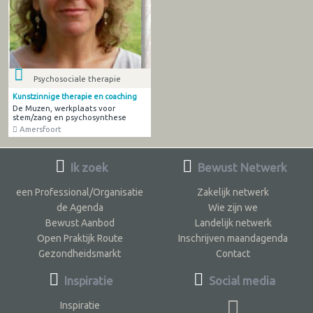
Psychosociale therapie
Kunstzinnige therapie en coaching
De Muzen, werkplaats voor
stem/zang en psychosynthese
Amersfoort
Ik zoek
Bewust Netwerk
een Professional/Organisatie
Zakelijk netwerk
de Agenda
Wie zijn we
Bewust Aanbod
Landelijk netwerk
Open Praktijk Route
Inschrijven maandagenda
Gezondheidsmarkt
Contact
Inspiratie
Social media
Inspiratie