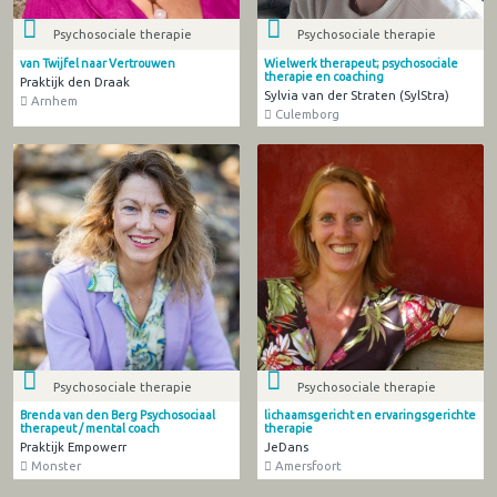
Psychosociale therapie
Psychosociale therapie
van Twijfel naar Vertrouwen
Wielwerk therapeut; psychosociale
therapie en coaching
Praktijk den Draak
Sylvia van der Straten (SylStra)
Arnhem
Culemborg
Psychosociale therapie
Psychosociale therapie
Brenda van den Berg Psychosociaal
lichaamsgericht en ervaringsgerichte
therapeut / mental coach
therapie
Praktijk Empowerr
JeDans
Monster
Amersfoort