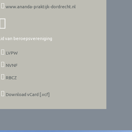
www.ananda-praktijk-dordrecht.nl
Lid van beroepsvereniging
LVPW
NVNF
RBCZ
Download vCard [.vcf]