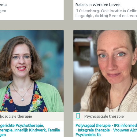
ema
Balans in Werk en Leven
gen
Culemborg. Ook locatie in Gelli
Lingedijk , dichtbij Beesd en Lee
hosociale therapie
Psychosociale therapie
gerichte Psychotherapie,
Polyvagaal therapie - IFS informed
rapie, innerlijk Kindwerk, Familie
- Integrale therapie - Vrouwen Alc
ngen
Psychedelic th