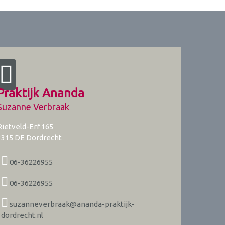
Praktijk Ananda
Suzanne Verbraak
Rietveld-Erf 165
3315 DE
Dordrecht
06-36226955
06-36226955
suzanneverbraak@ananda-praktijk-
dordrecht.nl