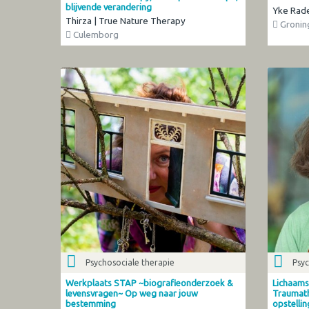
blijvende verandering
Yke Rad
Thirza | True Nature Therapy
Gronin
Culemborg
Psychosociale therapie
Psyc
Werkplaats STAP ~biografieonderzoek &
Lichaams
levensvragen~ Op weg naar jouw
Traumathe
bestemming
opstelli