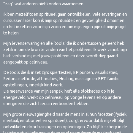
“zag” wat anderen niet konden waarnemen.
Ik ben mezelf toen spiritueel gaan ontwikkelen. Vele ervaringen en
cursussen later kon ik mijn spiritualiteit en gevoeligheid omarmen
en het inzetten voor mijn zoon en om mijn eigen pijn uit mijn jeugd
te helen.
Mijn levenservaring en alle ‘tools’ die ik ondertussen geleerd heb
zet ik in om de bron te vinden van het probleem. Ik werk vanuit mijn
hart, verbind mij met jouw probleem en deze wordt diepgaand
aangepakt op celniveau.
De tools die ik inzet zijn: spiertesten, EP punten, visualisaties,
Sedona methode, affirmaties, Healing, massage en EFT, familie
opstellingen, innerlijk kind werk.
De meerwaarde van mijn aanpak: heft alle blokkades op in je
energieveld, werkt op celniveau, op vorige levens en op andere
energieën die zich hieraan verbonden hebben.
Mijn grote nieuwsgierigheid naar de mens in al hun facetten( fysiek,
mentaal, emotioneel en spiritueel), zorgt ervoor dat ik mijzelf blijf
ontwikkelen door trainingen en opleidingen. Zo blijf ik scherp in de
laatste ontwikkelingen in deze snel veranderende maatschappij.