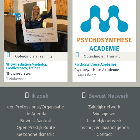
Opleiding en Training
Opleiding en Training
Nhowmediation Mediator,
Psychosynthese Academie
Conflictcoach, Trainer
Psychosynthese Academie
Nhowmediation
Amersfoort
Vinkeveen
Ik zoek
Bewust Netwerk
een Professional/Organisatie
Zakelijk netwerk
de Agenda
Wie zijn we
Bewust Aanbod
Landelijk netwerk
Open Praktijk Route
Inschrijven maandagenda
Gezondheidsmarkt
Contact