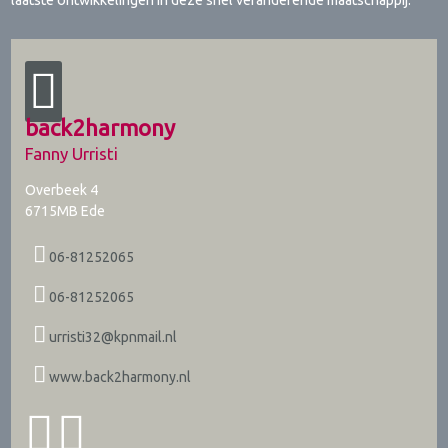
back2harmony
Fanny Urristi
Overbeek 4
6715MB
Ede
06-81252065
06-81252065
urristi32@kpnmail.nl
www.back2harmony.nl