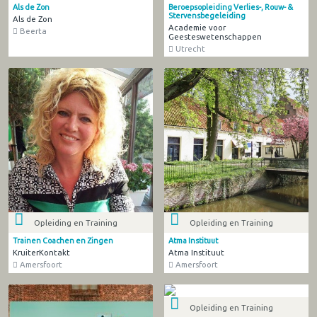
Als de Zon
Beroepsopleiding Verlies-, Rouw- &
Stervensbegeleiding
Als de Zon
Academie voor
Beerta
Geesteswetenschappen
Utrecht
Opleiding en Training
Opleiding en Training
Trainen Coachen en Zingen
Atma Instituut
KruiterKontakt
Atma Instituut
Amersfoort
Amersfoort
Opleiding en Training