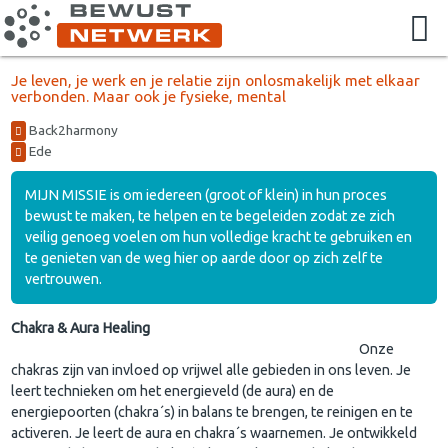
Je leven, je werk en je relatie zijn onlosmakelijk met elkaar
verbonden. Maar ook je fysieke, mental
Back2harmony
Ede
MIJN MISSIE is om iedereen (groot of klein) in hun proces
bewust te maken, te helpen en te begeleiden zodat ze zich
veilig genoeg voelen om hun volledige kracht te gebruiken en
te genieten van de weg hier op aarde door op zich zelf te
vertrouwen.
Chakra & Aura Healing
Onze
chakras zijn van invloed op vrijwel alle gebieden in ons leven. Je
leert technieken om het energieveld (de aura) en de
energiepoorten (chakra´s) in balans te brengen, te reinigen en te
activeren. Je leert de aura en chakra´s waarnemen. Je ontwikkeld