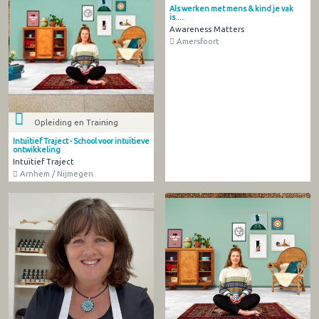
Als werken met mens & kind je vak
is....
Awareness Matters
Amersfoort
Opleiding en Training
Intuïtief Traject - School voor intuïtieve
ontwikkeling
Intuïtief Traject
Arnhem / Nijmegen